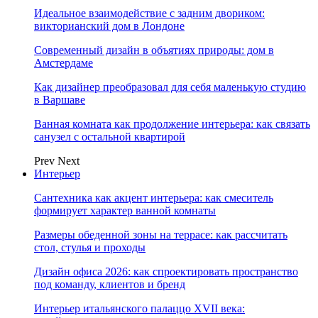
Идеальное взаимодействие с задним двориком:
викторианский дом в Лондоне
Современный дизайн в объятиях природы: дом в
Амстердаме
Как дизайнер преобразовал для себя маленькую студию
в Варшаве
Ванная комната как продолжение интерьера: как связать
санузел с остальной квартирой
Prev
Next
Интерьер
Сантехника как акцент интерьера: как смеситель
формирует характер ванной комнаты
Размеры обеденной зоны на террасе: как рассчитать
стол, стулья и проходы
Дизайн офиса 2026: как спроектировать пространство
под команду, клиентов и бренд
Интерьер итальянского палаццо XVII века: