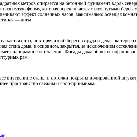
вадратных метров опирается на бетонный фундамент вдоль север
 изогнутую форму, которая перекликается с изогнутыми берегам
ечивают эффект солнечных часов, максимально освещая комнаты 
остиная — днем.
ускается вниз, повторяя изгиб берегов пруда и делая экстерье
ая стена дома, в основном, закрытая, за исключением остекленн
, имеет панорамное остекление. Фасады дома обшиты гофриров
ьптурных рам.
 все внутренние стены и потолки покрыты полированной штука
ннее пространство свежим и гостеприимным.
вай