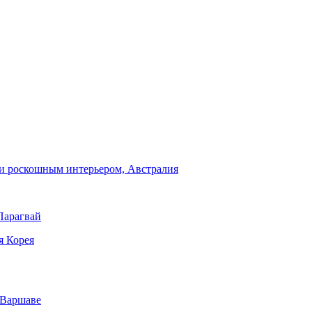
и роскошным интерьером, Австралия
Парагвай
я Корея
 Варшаве