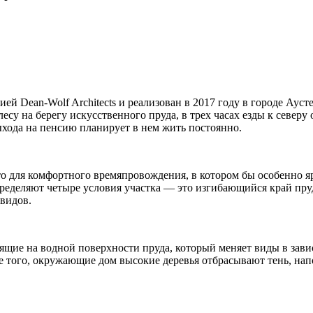
ей Dean-Wolf Architects и реализован в 2017 году в городе Ау
есу на берегу искусственного пруда, в трех часах езды к север
выхода на пенсию планирует в нем жить постоянно.
сто для комфортного времяпровождения, в котором бы особенно 
ределяют четыре условия участка — это изгибающийся край пруд
видов.
ие на водной поверхности пруда, который меняет виды в завис
 того, окружающие дом высокие деревья отбрасывают тень, нап