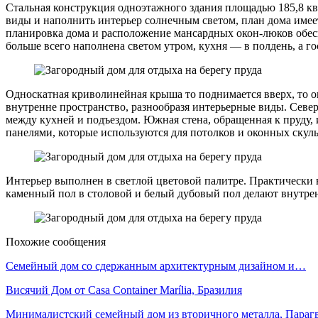
Стальная конструкция одноэтажного здания площадью 185,8 к
виды и наполнить интерьер солнечным светом, план дома имеет
планировка дома и расположение мансардных окон-люков обесп
больше всего наполнена светом утром, кухня — в полдень, а г
Односкатная криволинейная крыша то поднимается вверх, то оп
внутренне пространство, разнообразя интерьерные виды. Северн
между кухней и подъездом. Южная стена, обращенная к пруду
панелями, которые используются для потолков и оконных скул
Интерьер выполнен в светлой цветовой палитре. Практически
каменный пол в столовой и белый дубовый пол делают внутре
Похожие сообщения
Семейный дом со сдержанным архитектурным дизайном и…
Висячий Дом от Casa Container Marília, Бразилия
Минималистский семейный дом из вторичного металла, Параг