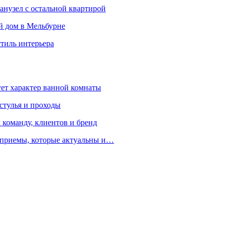
санузел с остальной квартирой
й дом в Мельбурне
стиль интерьера
ует характер ванной комнаты
 стулья и проходы
 команду, клиентов и бренд
е приемы, которые актуальны и…