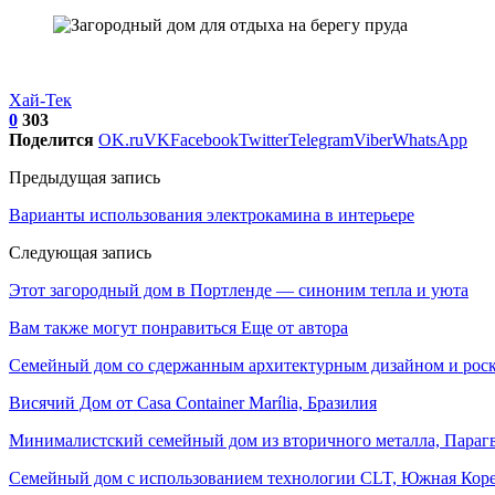
Хай-Тек
0
303
Поделится
OK.ru
VK
Facebook
Twitter
Telegram
Viber
WhatsApp
Предыдущая запись
Варианты использования электрокамина в интерьере
Следующая запись
Этот загородный дом в Портленде — синоним тепла и уюта
Вам также могут понравиться
Еще от автора
Семейный дом со сдержанным архитектурным дизайном и рос
Висячий Дом от Casa Container Marília, Бразилия
Минималистский семейный дом из вторичного металла, Параг
Семейный дом с использованием технологии CLT, Южная Кор