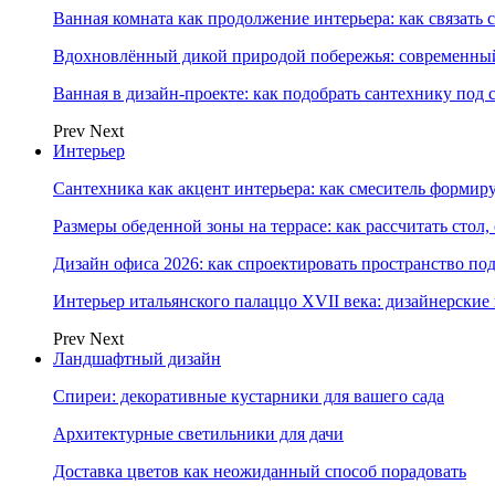
Ванная комната как продолжение интерьера: как связать 
Вдохновлённый дикой природой побережья: современны
Ванная в дизайн-проекте: как подобрать сантехнику под 
Prev
Next
Интерьер
Сантехника как акцент интерьера: как смеситель формир
Размеры обеденной зоны на террасе: как рассчитать стол,
Дизайн офиса 2026: как спроектировать пространство под
Интерьер итальянского палаццо XVII века: дизайнерски
Prev
Next
Ландшафтный дизайн
Спиреи: декоративные кустарники для вашего сада
Архитектурные светильники для дачи
Доставка цветов как неожиданный способ порадовать