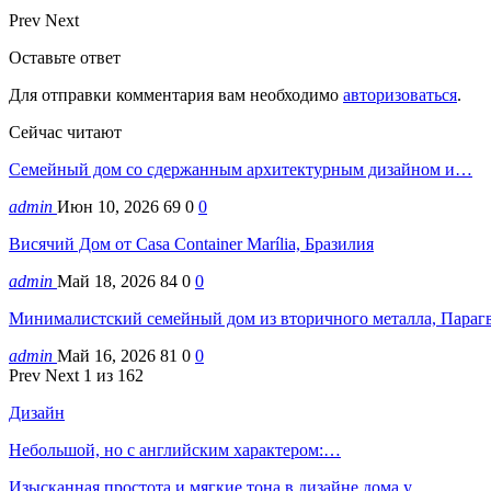
Prev
Next
Оставьте ответ
Для отправки комментария вам необходимо
авторизоваться
.
Сейчас читают
Семейный дом со сдержанным архитектурным дизайном и…
admin
Июн 10, 2026
69
0
0
Висячий Дом от Casa Container Marília, Бразилия
admin
Май 18, 2026
84
0
0
Минималистский семейный дом из вторичного металла, Параг
admin
Май 16, 2026
81
0
0
Prev
Next
1 из 162
Дизайн
Небольшой, но с английским характером:…
Изысканная простота и мягкие тона в дизайне дома у…