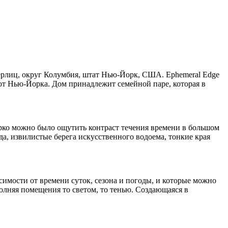
стерлиц, округ Колумбия, штат Нью-Йорк, США. Ephemeral Edge
у от Нью-Йорка. Дом принадлежит семейной паре, которая в
ярко можно было ощутить контраст течения времени в большом
а, извилистые берега искусственного водоема, тонкие края
имости от времени суток, сезона и погоды, и которые можно
олняя помещения то светом, то тенью. Создающаяся в