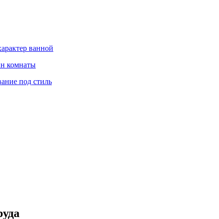
характер ванной
йн комнаты
вание под стиль
руда