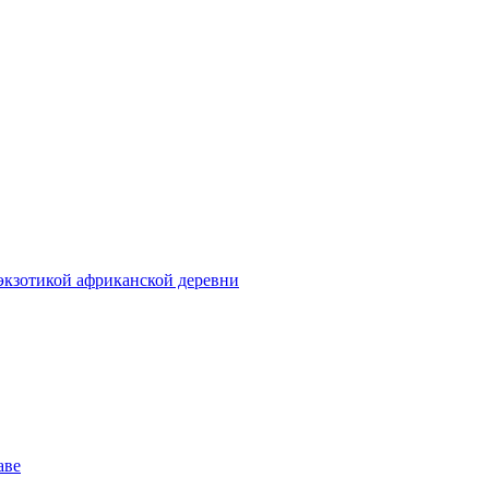
экзотикой африканской деревни
аве