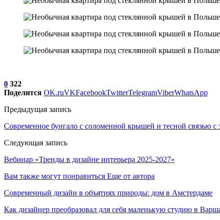
0
322
Поделится
OK.ru
VK
Facebook
Twitter
Telegram
Viber
WhatsApp
Предыдущая запись
Современное бунгало с соломенной крышей и тесной связью с 
Следующая запись
Вебинар «Тренды в дизайне интерьера 2025-2027»
Вам также могут понравиться
Еще от автора
Современный дизайн в объятиях природы: дом в Амстердаме
Как дизайнер преобразовал для себя маленькую студию в Варш