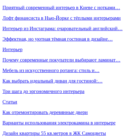
Приятный современный интерьер в Киеве с нотками…
Лофт финансиста в Нью-Йорке с тёплыми интерьерами
Интерьер из Инстаграма: очаровательный английский…
Эффектная, но уютная тёмная гостиная в дизайне…
Интерьер
Почему современные покупатели выбирают ламинат…
Мебель из искусственного ротанга: стиль и…
Как выбрать идеальный диван для гостиной:…
Три шага до эргономичного интерьера
Статьи
Как отремонтировать деревянные двери
Варианты использования электрокамина в интерьере
Дизайн квартиры 55 кв.метров в ЖК Самоцветы