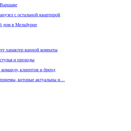
 Варшаве
санузел с остальной квартирой
й дом в Мельбурне
ует характер ванной комнаты
 стулья и проходы
 команду, клиентов и бренд
е приемы, которые актуальны и…