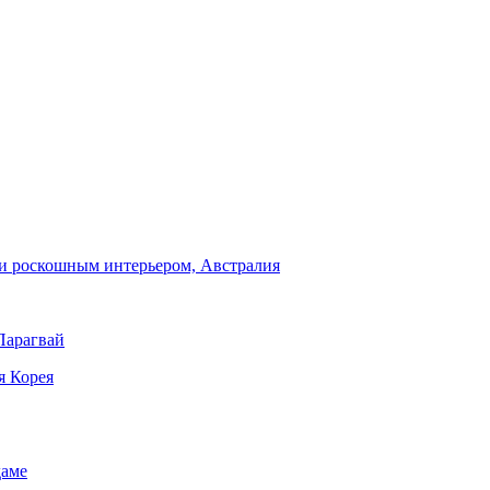
и роскошным интерьером, Австралия
Парагвай
я Корея
даме