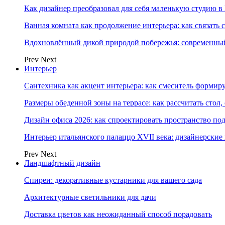
Как дизайнер преобразовал для себя маленькую студию в
Ванная комната как продолжение интерьера: как связать 
Вдохновлённый дикой природой побережья: современны
Prev
Next
Интерьер
Сантехника как акцент интерьера: как смеситель формир
Размеры обеденной зоны на террасе: как рассчитать стол,
Дизайн офиса 2026: как спроектировать пространство под
Интерьер итальянского палаццо XVII века: дизайнерски
Prev
Next
Ландшафтный дизайн
Спиреи: декоративные кустарники для вашего сада
Архитектурные светильники для дачи
Доставка цветов как неожиданный способ порадовать