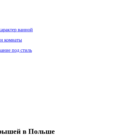
характер ванной
йн комнаты
вание под стиль
крышей в Польше