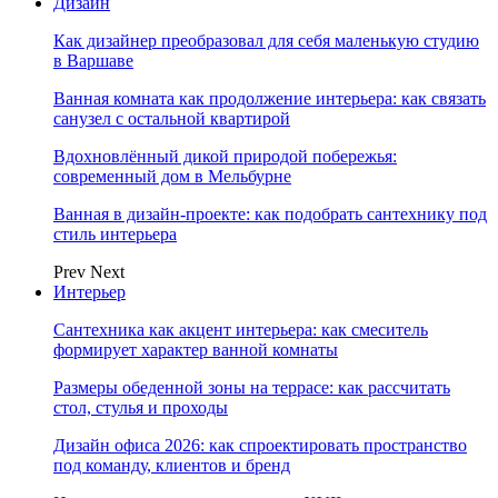
Дизайн
Как дизайнер преобразовал для себя маленькую студию
в Варшаве
Ванная комната как продолжение интерьера: как связать
санузел с остальной квартирой
Вдохновлённый дикой природой побережья:
современный дом в Мельбурне
Ванная в дизайн-проекте: как подобрать сантехнику под
стиль интерьера
Prev
Next
Интерьер
Сантехника как акцент интерьера: как смеситель
формирует характер ванной комнаты
Размеры обеденной зоны на террасе: как рассчитать
стол, стулья и проходы
Дизайн офиса 2026: как спроектировать пространство
под команду, клиентов и бренд