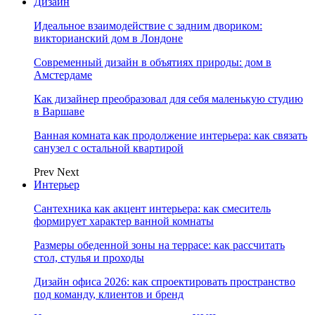
Дизайн
Идеальное взаимодействие с задним двориком:
викторианский дом в Лондоне
Современный дизайн в объятиях природы: дом в
Амстердаме
Как дизайнер преобразовал для себя маленькую студию
в Варшаве
Ванная комната как продолжение интерьера: как связать
санузел с остальной квартирой
Prev
Next
Интерьер
Сантехника как акцент интерьера: как смеситель
формирует характер ванной комнаты
Размеры обеденной зоны на террасе: как рассчитать
стол, стулья и проходы
Дизайн офиса 2026: как спроектировать пространство
под команду, клиентов и бренд