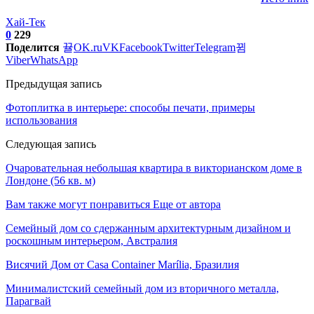
Хай-Тек
0
229
Поделится
OK.ru
VK
Facebook
Twitter
Telegram
Viber
WhatsApp
Предыдущая запись
Фотоплитка в интерьере: способы печати, примеры
использования
Следующая запись
Очаровательная небольшая квартира в викторианском доме в
Лондоне (56 кв. м)
Вам также могут понравиться
Еще от автора
Семейный дом со сдержанным архитектурным дизайном и
роскошным интерьером, Австралия
Висячий Дом от Casa Container Marília, Бразилия
Минималистский семейный дом из вторичного металла,
Парагвай