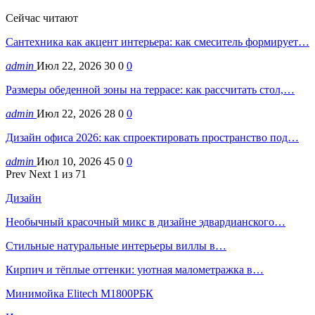
Сейчас читают
Сантехника как акцент интерьера: как смеситель формирует…
admin
Июл 22, 2026
30
0
0
Размеры обеденной зоны на террасе: как рассчитать стол,…
admin
Июл 22, 2026
28
0
0
Дизайн офиса 2026: как спроектировать пространство под…
admin
Июл 10, 2026
45
0
0
Prev
Next
1 из 71
Дизайн
Необычный красочный микс в дизайне эдвардианского…
Стильные натуральные интерьеры виллы в…
Кирпич и тёплые оттенки: уютная малометражка в…
Минимойка Elitech М1800РБК