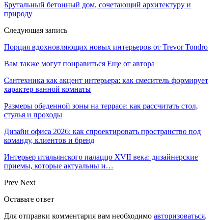
Брутальный бетонный дом, сочетающий архитектуру и
природу
Следующая запись
Порция вдохновляющих новых интерьеров от Trevor Tondro
Вам также могут понравиться
Еще от автора
Сантехника как акцент интерьера: как смеситель формирует
характер ванной комнаты
Размеры обеденной зоны на террасе: как рассчитать стол,
стулья и проходы
Дизайн офиса 2026: как спроектировать пространство под
команду, клиентов и бренд
Интерьер итальянского палаццо XVII века: дизайнерские
приемы, которые актуальны и…
Prev
Next
Оставьте ответ
Для отправки комментария вам необходимо
авторизоваться
.