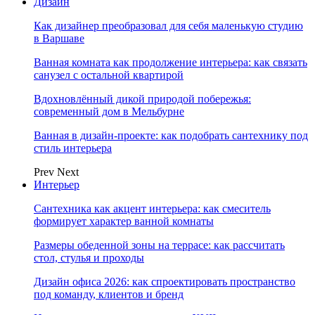
Дизайн
Как дизайнер преобразовал для себя маленькую студию
в Варшаве
Ванная комната как продолжение интерьера: как связать
санузел с остальной квартирой
Вдохновлённый дикой природой побережья:
современный дом в Мельбурне
Ванная в дизайн-проекте: как подобрать сантехнику под
стиль интерьера
Prev
Next
Интерьер
Сантехника как акцент интерьера: как смеситель
формирует характер ванной комнаты
Размеры обеденной зоны на террасе: как рассчитать
стол, стулья и проходы
Дизайн офиса 2026: как спроектировать пространство
под команду, клиентов и бренд