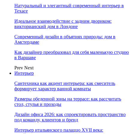
Натуральный и элегантный современный интерьер в
Техасе
Идеальное взаимодействие с задним двориком:
викторианский дом в Лондоне
Современный дизайн в объятиях природы: дом в
Амстердаме
Как дизайнер преобразовал для себя маленькую студию
в Варшаве
Prev
Next
Интерьер
Сантехника как акцент интерьера: как смеситель
формирует характер ванной комнаты
Размеры обеденной зоны на террасе: как рассчитать
стол, стулья и проходы
Дизайн офиса 2026: как спроектировать пространство
под команду, клиентов и бренд
Интерьер итальянского палаццо XVII века: