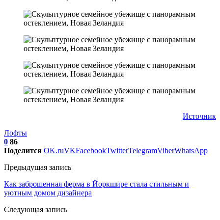
Источник
Лофты
0
86
Поделится
OK.ru
VK
Facebook
Twitter
Telegram
Viber
WhatsApp
Предыдущая запись
Как заброшенная ферма в Йоркшире стала стильным и
уютным домом дизайнера
Следующая запись