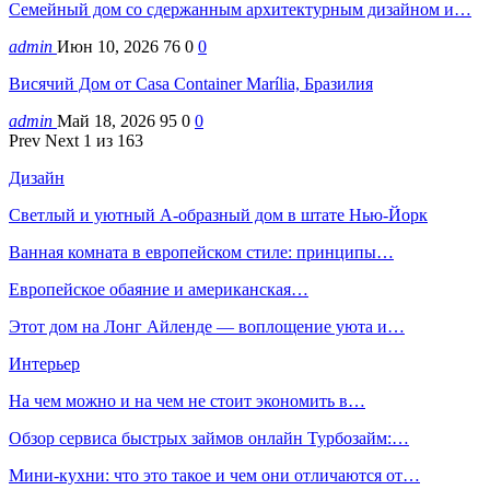
Семейный дом со сдержанным архитектурным дизайном и…
admin
Июн 10, 2026
76
0
0
Висячий Дом от Casa Container Marília, Бразилия
admin
Май 18, 2026
95
0
0
Prev
Next
1 из 163
Дизайн
Светлый и уютный А-образный дом в штате Нью-Йорк
Ванная комната в европейском стиле: принципы…
Европейское обаяние и американская…
Этот дом на Лонг Айленде — воплощение уюта и…
Интерьер
На чем можно и на чем не стоит экономить в…
Обзор сервиса быстрых займов онлайн Турбозайм:…
Мини-кухни: что это такое и чем они отличаются от…