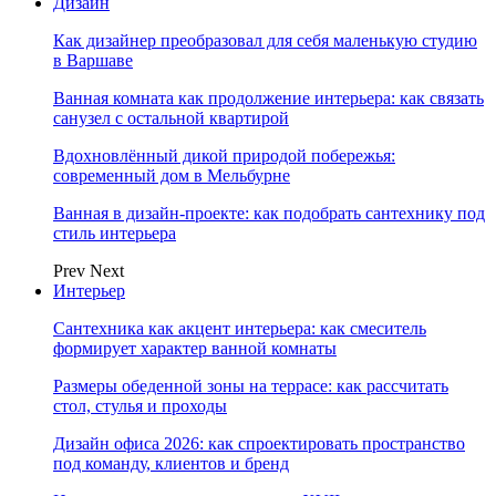
Дизайн
Как дизайнер преобразовал для себя маленькую студию
в Варшаве
Ванная комната как продолжение интерьера: как связать
санузел с остальной квартирой
Вдохновлённый дикой природой побережья:
современный дом в Мельбурне
Ванная в дизайн-проекте: как подобрать сантехнику под
стиль интерьера
Prev
Next
Интерьер
Сантехника как акцент интерьера: как смеситель
формирует характер ванной комнаты
Размеры обеденной зоны на террасе: как рассчитать
стол, стулья и проходы
Дизайн офиса 2026: как спроектировать пространство
под команду, клиентов и бренд