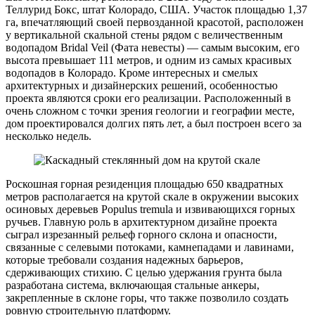
Теллурид Бокс, штат Колорадо, США. Участок площадью 1,37
га, впечатляющий своей первозданной красотой, расположен
у вертикальной скальной стены рядом с величественным
водопадом Bridal Veil (Фата невесты) — самым высоким, его
высота превышает 111 метров, и одним из самых красивых
водопадов в Колорадо. Кроме интересных и смелых
архитектурных и дизайнерских решений, особенностью
проекта являются сроки его реализации. Расположенный в
очень сложном с точки зрения геологии и географии месте,
дом проектировался долгих пять лет, а был построен всего за
несколько недель.
Роскошная горная резиденция площадью 650 квадратных
метров располагается на крутой скале в окружении высоких
осиновых деревьев Populus tremula и извивающихся горных
ручьев. Главную роль в архитектурном дизайне проекта
сыграл изрезанный рельеф горного склона и опасности,
связанные с селевыми потоками, камнепадами и лавинами,
которые требовали создания надежных барьеров,
сдерживающих стихию. С целью удержания грунта была
разработана система, включающая стальные анкеры,
закрепленные в склоне горы, что также позволило создать
ровную строительную платформу.