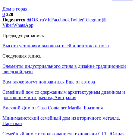
Дом в горах
0
320
Поделится
OK.ru
VK
Facebook
Twitter
Telegram
Viber
WhatsApp
Предыдущая запись
Высота установки выключателей и розеток от пола
Следующая запись
Элементы индустриального стиля в дизайне традиционной
шведской дачи
Вам также могут понравиться
Еще от автора
Семейный дом со сдержанным архитектурным дизайном и
роскошным интерьером, Австралия
Висячий Дом от Casa Container Marília, Бразилия
Минималистский семейный дом из вторичного металла,
Парагвай
Семейный дом с использованием технологии CLT, Южная