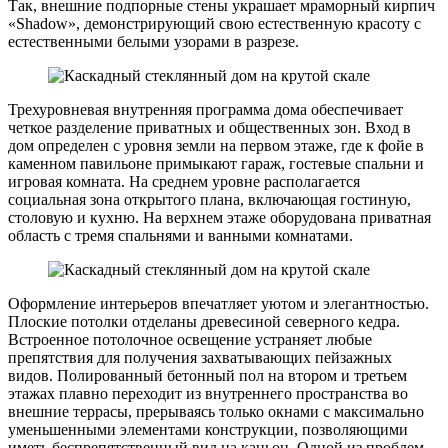
Так, внешние подпорные стены украшает мраморный кирпич
«Shadow», демонстрирующий свою естественную красоту с
естественными белыми узорами в разрезе.
Трехуровневая внутренняя программа дома обеспечивает
четкое разделение приватных и общественных зон. Вход в
дом определен с уровня земли на первом этаже, где к фойе в
каменном павильоне примыкают гараж, гостевые спальни и
игровая комната. На среднем уровне располагается
социальная зона открытого плана, включающая гостиную,
столовую и кухню. На верхнем этаже оборудована приватная
область с тремя спальнями и ванными комнатами.
Оформление интерьеров впечатляет уютом и элегантностью.
Плоские потолки отделаны древесиной северного кедра.
Встроенное потолочное освещение устраняет любые
препятствия для получения захватывающих пейзажных
видов. Полированный бетонный пол на втором и третьем
этажах плавно переходит из внутреннего пространства во
внешние террасы, прерываясь только окнами с максимально
уменьшенными элементами конструкции, позволяющими
иметь беспрепятственный вид на каньон. Одной из проблем,