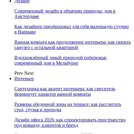
Дизайн
Современный дизайн в объятиях природы: дом в
Амстердаме
Как дизайнер преобразовал для себя маленькую студию
в Варшаве
Ванная комната как продолжение интерьера: как связать
санузел с остальной квартирой
Вдохновлённый дикой природой побережья:
современный дом в Мельбурне
Prev
Next
Интерьер
Сантехника как акцент интерьера: как смеситель
формирует характер ванной комнаты
Размеры обеденной зоны на террасе: как рассчитать
стол, стулья и проходы
Дизайн офиса 2026: как спроектировать пространство
под команду, клиентов и бренд