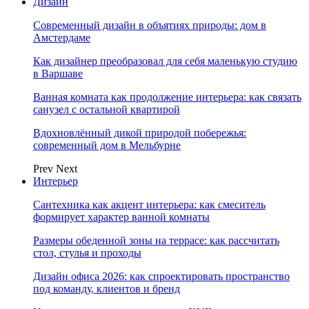
Дизайн
Современный дизайн в объятиях природы: дом в
Амстердаме
Как дизайнер преобразовал для себя маленькую студию
в Варшаве
Ванная комната как продолжение интерьера: как связать
санузел с остальной квартирой
Вдохновлённый дикой природой побережья:
современный дом в Мельбурне
Prev
Next
Интерьер
Сантехника как акцент интерьера: как смеситель
формирует характер ванной комнаты
Размеры обеденной зоны на террасе: как рассчитать
стол, стулья и проходы
Дизайн офиса 2026: как спроектировать пространство
под команду, клиентов и бренд