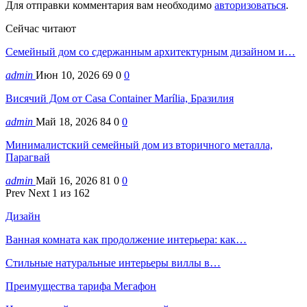
Для отправки комментария вам необходимо
авторизоваться
.
Сейчас читают
Семейный дом со сдержанным архитектурным дизайном и…
admin
Июн 10, 2026
69
0
0
Висячий Дом от Casa Container Marília, Бразилия
admin
Май 18, 2026
84
0
0
Минималистский семейный дом из вторичного металла,
Парагвай
admin
Май 16, 2026
81
0
0
Prev
Next
1 из 162
Дизайн
Ванная комната как продолжение интерьера: как…
Стильные натуральные интерьеры виллы в…
Преимущества тарифа Мегафон