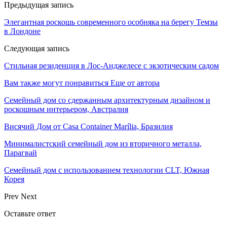
Предыдущая запись
Элегантная роскошь современного особняка на берегу Темзы
в Лондоне
Следующая запись
Стильная резиденция в Лос-Анджелесе с экзотическим садом
Вам также могут понравиться
Еще от автора
Семейный дом со сдержанным архитектурным дизайном и
роскошным интерьером, Австралия
Висячий Дом от Casa Container Marília, Бразилия
Минималистский семейный дом из вторичного металла,
Парагвай
Семейный дом с использованием технологии CLT, Южная
Корея
Prev
Next
Оставьте ответ