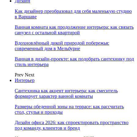
Дизайн
Как дизайнер преобразовал для себя маленькую студию
в Варшаве
Ванная комната как продолжение интерьера: как связать
санузел с остальной квартирой
Вдохновлённый дикой природой побережья:
современный дом в Мельбурне
Ванная в дизайн-проекте: как подобрать сантехнику под
стиль интерьера
Prev
Next
Интерьер
Сантехника как акцент интерьера: как смеситель
формирует характер ванной комнаты
Размеры обеденной зоны на террасе: как рассчитать
стол, стулья и проходы
Дизайн офиса 2026: как спроектировать пространство
под команду, клиентов и бренд