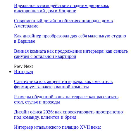
Идеальное взаимодействие с задним двориком:
викторианский дом в Лондоне
Современный дизайн в объятиях природы: дом в
Амстердаме
Как дизайнер преобразовал для себя маленькую студию
в Варшаве
Ванная комната как продолжение интерьера: как связать
санузел с остальной квартирой
Prev
Next
Интерьер
Сантехника как акцент интерьера: как смеситель
формирует характер ванной комнаты
Размеры обеденной зоны на террасе: как рассчитать
стол, стулья и проходы
Дизайн офиса 2026: как спроектировать пространство
под команду, клиентов и бренд
Интерьер итальянского палаццо XVII века: