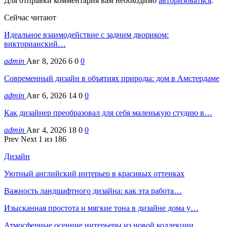
Для отправки комментария вам необходимо
авторизоваться
.
Сейчас читают
Идеальное взаимодействие с задним двориком:
викторианский…
admin
Авг 8, 2026
6
0
0
Современный дизайн в объятиях природы: дом в Амстердаме
admin
Авг 6, 2026
14
0
0
Как дизайнер преобразовал для себя маленькую студию в…
admin
Авг 4, 2026
18
0
0
Prev
Next
1 из 186
Дизайн
Уютный английский интерьер в красивых оттенках
Важность ландшафтного дизайна: как эта работа…
Изысканная простота и мягкие тона в дизайне дома у…
Атмосферные осенние интерьеры из новой коллекции…