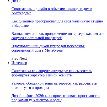
Дизайн
Современный дизайн в объятиях природы: дом в
Амстердаме
Как дизайнер преобразовал для себя маленькую студию
в Варшаве
Ванная комната как продолжение интерьера: как связать
санузел с остальной квартирой
Вдохновлённый дикой природой побережья:
современный дом в Мельбурне
Prev
Next
Интерьер
Сантехника как акцент интерьера: как смеситель
формирует характер ванной комнаты
Размеры обеденной зоны на террасе: как рассчитать
стол, стулья и проходы
Дизайн офиса 2026: как спроектировать пространство
под команду, клиентов и бренд