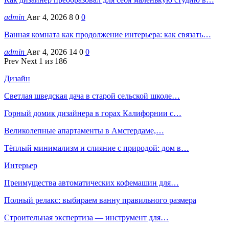
admin
Авг 4, 2026
8
0
0
Ванная комната как продолжение интерьера: как связать…
admin
Авг 4, 2026
14
0
0
Prev
Next
1 из 186
Дизайн
Светлая шведская дача в старой сельской школе…
Горный домик дизайнера в горах Калифорнии с…
Великолепные апартаменты в Амстердаме,…
Тёплый минимализм и слияние с природой: дом в…
Интерьер
Преимущества автоматических кофемашин для…
Полный релакс: выбираем ванну правильного размера
Строительная экспертиза — инструмент для…