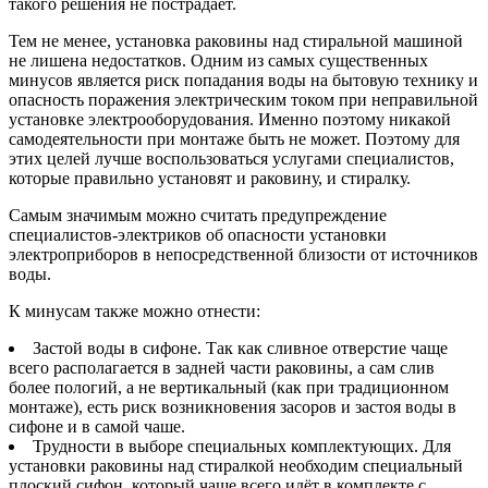
такого решения не пострадает.
Тем не менее, установка раковины над стиральной машиной
не лишена недостатков. Одним из самых существенных
минусов является риск попадания воды на бытовую технику и
опасность поражения электрическим током при неправильной
установке электрооборудования. Именно поэтому никакой
самодеятельности при монтаже быть не может. Поэтому для
этих целей лучше воспользоваться услугами специалистов,
которые правильно установят и раковину, и стиралку.
Самым значимым можно считать предупреждение
специалистов-электриков об опасности установки
электроприборов в непосредственной близости от источников
воды.
К минусам также можно отнести:
Застой воды в сифоне. Так как сливное отверстие чаще
всего располагается в задней части раковины, а сам слив
более пологий, а не вертикальный (как при традиционном
монтаже), есть риск возникновения засоров и застоя воды в
сифоне и в самой чаше.
Трудности в выборе специальных комплектующих. Для
установки раковины над стиралкой необходим специальный
плоский сифон, который чаще всего идёт в комплекте с