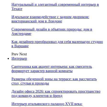
Натуральный и элегантный современный интерьер в
Техасе
Идеальное взаимодействие с задним двориком:
викторианский дом в Лондоне
Современный дизайн в объятиях природы: дом в
Амстердаме
Как дизайнер преобразовал для себя маленькую студию
в Варшаве
Prev
Next
Интерьер
Сантехника как акцент интерьера: как смеситель
формирует характер ванной комнаты
Размеры обеденной зоны на террасе: как рассчитать
стол, стулья и проходы
Дизайн офиса 2026: как спроектировать пространство
под команду, клиентов и бренд
Интерьер итальянского палаццо XVII века: