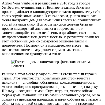
Atelier Vens Vanbelle и реализован в 2010 году в городе
Уитберген, муниципалитет Берларе, Бельгия. Заказчик
проекта работает в киноиндустрии и часто принимает у себя
своих зарубежных коллег. В связи с этим, у него появилась
мечта построить дом для размещения своих многочисленных
гостей из мира кино. При этом пансион должен быть не
просто комфортный для отдыха и творчества, но и
запоминающийся своим необычным дизайном, связанным с
их профессиональной деятельностью. В результате появился
этот необычный дом со смотровой башней-маяком и
подземельем. Построен он в идиллическом месте – на
невысоком холме в саду рядом с домом заказчика,
выполненном во французском стиле.
Раньше в этом месте у садовой стены стоял старый гараж и
сарай. Этот участок стал идеальным для строительства
пансиона — спокойная обстановка, конфиденциальность,
много свободного пространства и роскошные виды на реку
Шельду и соседний замок. Скульптурная, многослойная
форма дома, выполненная из ламинированного дерева, была
создана за пределами площадки, а затем собрана на участке и
обшита кортеновой сталью, которая позволила строению