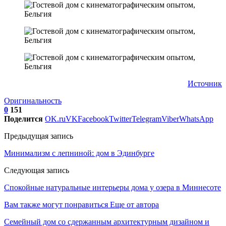
Источник
Оригинальность
0
151
Поделится
OK.ru
VK
Facebook
Twitter
Telegram
Viber
WhatsApp
Предыдущая запись
Минимализм с лепниной: дом в Эдинбурге
Следующая запись
Спокойные натуральные интерьеры дома у озера в Миннесоте
Вам также могут понравиться
Еще от автора
Семейный дом со сдержанным архитектурным дизайном и