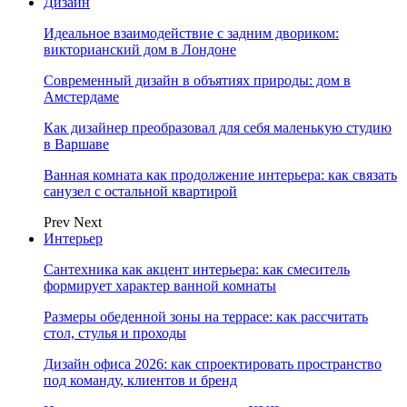
Дизайн
Идеальное взаимодействие с задним двориком:
викторианский дом в Лондоне
Современный дизайн в объятиях природы: дом в
Амстердаме
Как дизайнер преобразовал для себя маленькую студию
в Варшаве
Ванная комната как продолжение интерьера: как связать
санузел с остальной квартирой
Prev
Next
Интерьер
Сантехника как акцент интерьера: как смеситель
формирует характер ванной комнаты
Размеры обеденной зоны на террасе: как рассчитать
стол, стулья и проходы
Дизайн офиса 2026: как спроектировать пространство
под команду, клиентов и бренд