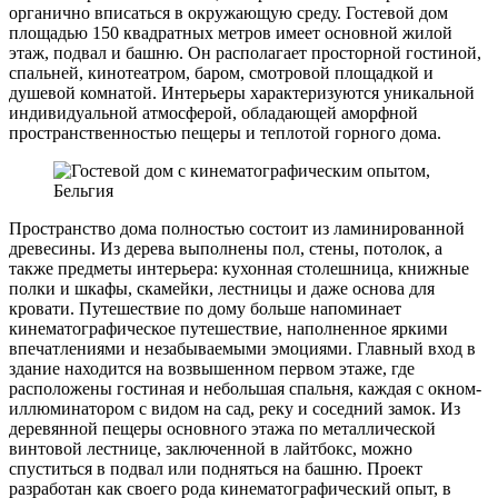
органично вписаться в окружающую среду. Гостевой дом
площадью 150 квадратных метров имеет основной жилой
этаж, подвал и башню. Он располагает просторной гостиной,
спальней, кинотеатром, баром, смотровой площадкой и
душевой комнатой. Интерьеры характеризуются уникальной
индивидуальной атмосферой, обладающей аморфной
пространственностью пещеры и теплотой горного дома.
Пространство дома полностью состоит из ламинированной
древесины. Из дерева выполнены пол, стены, потолок, а
также предметы интерьера: кухонная столешница, книжные
полки и шкафы, скамейки, лестницы и даже основа для
кровати. Путешествие по дому больше напоминает
кинематографическое путешествие, наполненное яркими
впечатлениями и незабываемыми эмоциями. Главный вход в
здание находится на возвышенном первом этаже, где
расположены гостиная и небольшая спальня, каждая с окном-
иллюминатором с видом на сад, реку и соседний замок. Из
деревянной пещеры основного этажа по металлической
винтовой лестнице, заключенной в лайтбокс, можно
спуститься в подвал или подняться на башню. Проект
разработан как своего рода кинематографический опыт, в