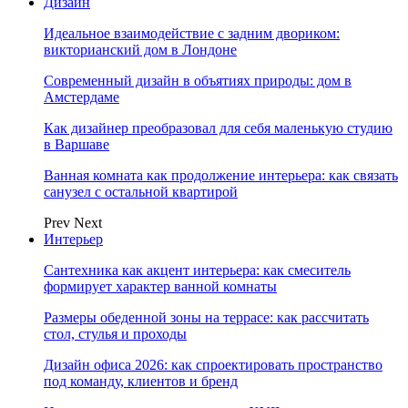
Дизайн
Идеальное взаимодействие с задним двориком:
викторианский дом в Лондоне
Современный дизайн в объятиях природы: дом в
Амстердаме
Как дизайнер преобразовал для себя маленькую студию
в Варшаве
Ванная комната как продолжение интерьера: как связать
санузел с остальной квартирой
Prev
Next
Интерьер
Сантехника как акцент интерьера: как смеситель
формирует характер ванной комнаты
Размеры обеденной зоны на террасе: как рассчитать
стол, стулья и проходы
Дизайн офиса 2026: как спроектировать пространство
под команду, клиентов и бренд