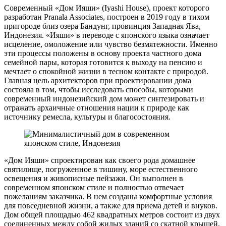
Современный «Дом Ияши» (Iyashi House), проект которого
разработан Pranala Associates, построен в 2019 году в тихом
пригороде близ озера Бандунг, провинция Западная Ява,
Индонезия. «Ияши» в переводе с японского языка означает
исцеление, омоложение или чувство безмятежности. Именно
эти процессы положены в основу проекта частного дома
семейной пары, которая готовится к выходу на пенсию и
мечтает о спокойной жизни в тесном контакте с природой.
Главная цель архитекторов при проектировании дома
состояла в том, чтобы исследовать способы, которыми
современный индонезийский дом может синтезировать и
отражать архаичные отношения нации к природе как
источнику ремесла, культуры и благосостояния.
«Дом Ияши» спроектирован как своего рода домашнее
святилище, погруженное в тишину, море естественного
освещения и живописные пейзажи. Он выполнен в
современном японском стиле и полностью отвечает
пожеланиям заказчика. В нем созданы комфортные условия
для повседневной жизни, а также для приема детей и внуков.
Дом общей площадью 462 квадратных метров состоит из двух
соединенных между собой жилых зданий со скатной крышей,