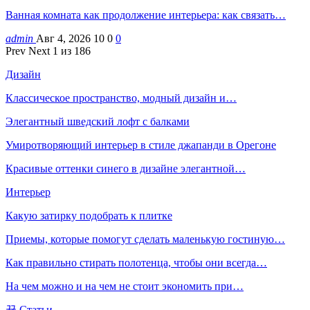
Ванная комната как продолжение интерьера: как связать…
admin
Авг 4, 2026
10
0
0
Prev
Next
1 из 186
Дизайн
Классическое пространство, модный дизайн и…
Элегантный шведский лофт с балками
Умиротворяющий интерьер в стиле джапанди в Орегоне
Красивые оттенки синего в дизайне элегантной…
Интерьер
Какую затирку подобрать к плитке
Приемы, которые помогут сделать маленькую гостиную…
Как правильно стирать полотенца, чтобы они всегда…
На чем можно и на чем не стоит экономить при…
Статьи