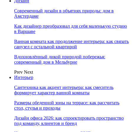
Дизайн
Современный дизайн в объятиях природы: дом в
Амстердаме
Как дизайнер преобразовал для себя маленькую студию
в Варшаве
Ванная комната как продолжение интерьера: как связать
санузел с остальной квартирой
Вдохновлённый дикой природой побережья:
современный дом в Мельбурне
Prev
Next
Интерьер
Сантехника как акцент интерьера: как смеситель
формирует характер ванной комнаты
Размеры обеденной зоны на террасе: как рассчитать
стол, стулья и проходы
Дизайн офиса 2026: как спроектировать пространство
под команду, клиентов и бренд