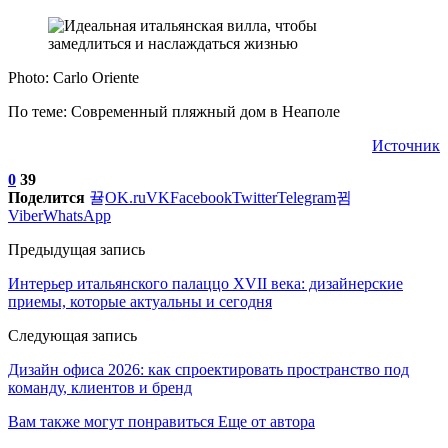
Photo: Carlo Oriente
По теме: Современный пляжный дом в Неаполе
Источник
0
39
Поделится
OK.ru
VK
Facebook
Twitter
Telegram
Viber
WhatsApp
Предыдущая запись
Интерьер итальянского палаццо XVII века: дизайнерские
приемы, которые актуальны и сегодня
Следующая запись
Дизайн офиса 2026: как спроектировать пространство под
команду, клиентов и бренд
Вам также могут понравиться
Еще от автора