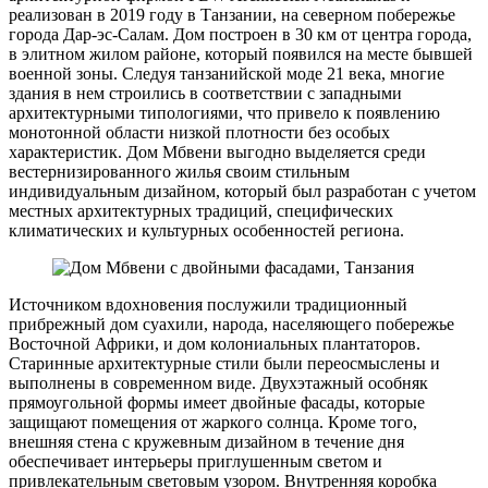
реализован в 2019 году в Танзании, на северном побережье
города Дар-эс-Салам. Дом построен в 30 км от центра города,
в элитном жилом районе, который появился на месте бывшей
военной зоны. Следуя танзанийской моде 21 века, многие
здания в нем строились в соответствии с западными
архитектурными типологиями, что привело к появлению
монотонной области низкой плотности без особых
характеристик. Дом Мбвени выгодно выделяется среди
вестернизированного жилья своим стильным
индивидуальным дизайном, который был разработан с учетом
местных архитектурных традиций, специфических
климатических и культурных особенностей региона.
Источником вдохновения послужили традиционный
прибрежный дом суахили, народа, населяющего побережье
Восточной Африки, и дом колониальных плантаторов.
Старинные архитектурные стили были переосмыслены и
выполнены в современном виде. Двухэтажный особняк
прямоугольной формы имеет двойные фасады, которые
защищают помещения от жаркого солнца. Кроме того,
внешняя стена с кружевным дизайном в течение дня
обеспечивает интерьеры приглушенным светом и
привлекательным световым узором. Внутренняя коробка