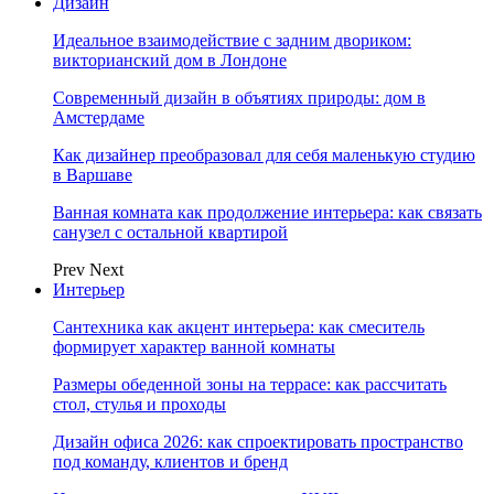
Дизайн
Идеальное взаимодействие с задним двориком:
викторианский дом в Лондоне
Современный дизайн в объятиях природы: дом в
Амстердаме
Как дизайнер преобразовал для себя маленькую студию
в Варшаве
Ванная комната как продолжение интерьера: как связать
санузел с остальной квартирой
Prev
Next
Интерьер
Сантехника как акцент интерьера: как смеситель
формирует характер ванной комнаты
Размеры обеденной зоны на террасе: как рассчитать
стол, стулья и проходы
Дизайн офиса 2026: как спроектировать пространство
под команду, клиентов и бренд