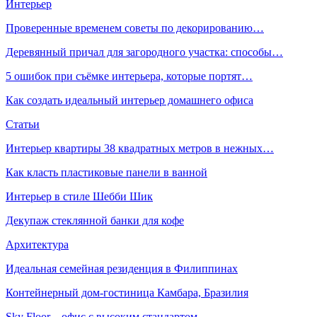
Интерьер
Проверенные временем советы по декорированию…
Деревянный причал для загородного участка: способы…
5 ошибок при съёмке интерьера, которые портят…
Как создать идеальный интерьер домашнего офиса
Статьи
Интерьер квартиры 38 квадратных метров в нежных…
Как класть пластиковые панели в ванной
Интерьер в стиле Шебби Шик
Декупаж стеклянной банки для кофе
Архитектура
Идеальная семейная резиденция в Филиппинах
Контейнерный дом-гостиница Камбара, Бразилия
Sky Floor – офис с высоким стандартом…