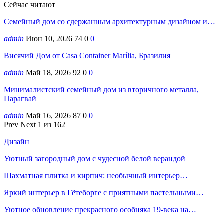
Сейчас читают
Семейный дом со сдержанным архитектурным дизайном и…
admin
Июн 10, 2026
74
0
0
Висячий Дом от Casa Container Marília, Бразилия
admin
Май 18, 2026
92
0
0
Минималистский семейный дом из вторичного металла,
Парагвай
admin
Май 16, 2026
87
0
0
Prev
Next
1 из 162
Дизайн
Уютный загородный дом с чудесной белой верандой
Шахматная плитка и кирпич: необычный интерьер…
Яркий интерьер в Гётеборге с приятными пастельными…
Уютное обновление прекрасного особняка 19-века на…