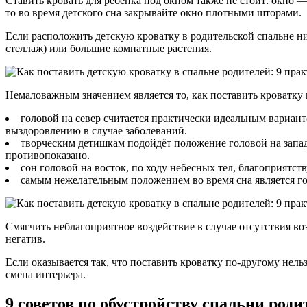
Ставить кровать для ребёнка под окном также не стоит: окно 
то во время детского сна закрывайте окно плотными шторами.
Если расположить детскую кроватку в родительской спальне н
стеллаж) или большие комнатные растения.
Немаловажным значением является то, как поставить кроватку
головой на север считается практически идеальным вариан
выздоровлению в случае заболеваний.
творческим детишкам подойдёт положение головой на запад
противопоказано.
сон головой на восток, по ходу небесных тел, благоприятст
самым нежелательным положением во время сна является го
Смягчить неблагоприятное воздействие в случае отсутствия во
негатив.
Если оказывается так, что поставить кроватку по-другому нельз
смена интерьера.
9 советов по обустройству спальни роди