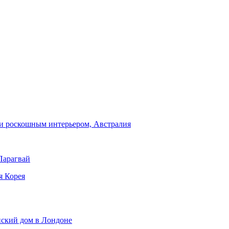
и роскошным интерьером, Австралия
Парагвай
я Корея
нский дом в Лондоне