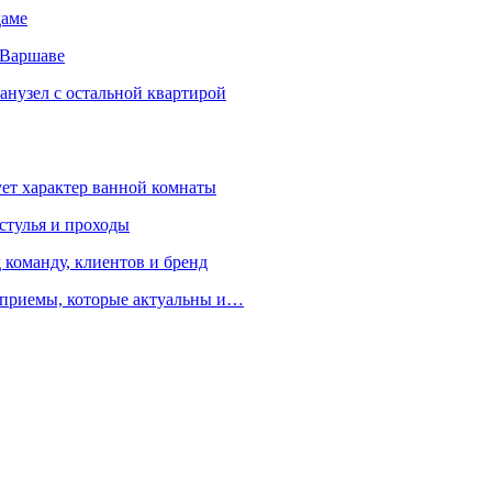
даме
 Варшаве
санузел с остальной квартирой
ует характер ванной комнаты
 стулья и проходы
 команду, клиентов и бренд
е приемы, которые актуальны и…