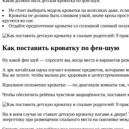
Какая должна быть детская кроватка по фэн-шуй:
Не стоит выбирать модель кроватки на колесиках даже, если
Кроватка не должна быть слишком узкой, иначе кроха просто
крутятся во сне.
Отдайте предпочтение кроватке со сплошной спинкой полук
Как поставить кроватку по фен-шую
Ну какой фен шуй — спросите вы, когда места и вариантов раз
А зря: китайская наука изучает влияние предметов, которыми м
Вы же хотите, чтобы малыш рос здоровым и целеустремленным
Идеальное положение кроватки — по диагонали комнаты так, ч
Чтобы обеспечить ребёнка чувством защищённости, поставьте к
Ни в коем случае не ставьте детскую кроватку ногами к двери
энергетику при размещении спального места на сквозняке меж