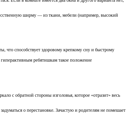
ся. Если в комнате имеется два окна и другого варианта нет,
кусственную ширму — из ткани, мебели (например, высокий
ты, что способствует здоровому крепкому сну и быстрому
т гиперактивным ребятишкам такое положение
ало с обратной стороны изголовья, которое «отразит» весь
з задуматься о перестановке. Зачастую и родителям не помешает