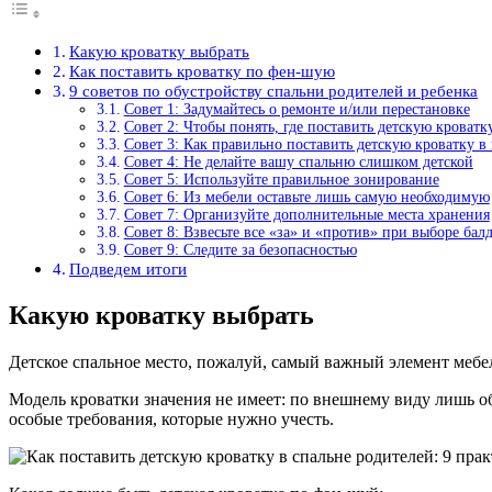
Какую кроватку выбрать
Как поставить кроватку по фен-шую
9 советов по обустройству спальни родителей и ребенка
Совет 1: Задумайтесь о ремонте и/или перестановке
Совет 2: Чтобы понять, где поставить детскую кроватк
Совет 3: Как правильно поставить детскую кроватку в
Совет 4: Не делайте вашу спальню слишком детской
Совет 5: Используйте правильное зонирование
Совет 6: Из мебели оставьте лишь самую необходимую
Совет 7: Организуйте дополнительные места хранения
Совет 8: Взвесьте все «за» и «против» при выборе бал
Совет 9: Следите за безопасностью
Подведем итоги
Какую кроватку выбрать
Детское спальное место, пожалуй, самый важный элемент мебели
Модель кроватки значения не имеет: по внешнему виду лишь о
особые требования, которые нужно учесть.