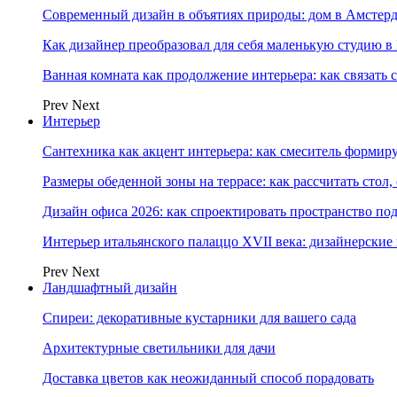
Современный дизайн в объятиях природы: дом в Амстер
Как дизайнер преобразовал для себя маленькую студию в
Ванная комната как продолжение интерьера: как связать 
Prev
Next
Интерьер
Сантехника как акцент интерьера: как смеситель формир
Размеры обеденной зоны на террасе: как рассчитать стол,
Дизайн офиса 2026: как спроектировать пространство под
Интерьер итальянского палаццо XVII века: дизайнерски
Prev
Next
Ландшафтный дизайн
Спиреи: декоративные кустарники для вашего сада
Архитектурные светильники для дачи
Доставка цветов как неожиданный способ порадовать