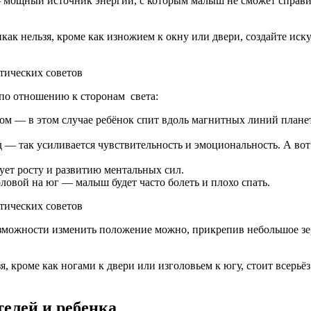
— мощный источник энергии, с которым малыш не сможет справить
икак нельзя, кроме как изножием к окну или двери, создайте ис
 по отношению к сторонам света:
том — в этом случае ребёнок спит вдоль магнитных линий плане
 — так усиливается чувствительность и эмоциональность. А во
вует росту и развитию ментальных сил.
ловой на юг — малыш будет часто болеть и плохо спать.
зможности изменить положение можно, прикрепив небольшое зерк
я, кроме как ногами к двери или изголовьем к югу, стоит всерьё
телей и ребенка