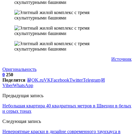
Источник
Оригинальность
0
250
Поделится
OK.ru
VK
Facebook
Twitter
Telegram
Viber
WhatsApp
Предыдущая запись
Небольшая квартира 40 квадратных метров в Швеции в белых
и серых тонах
Следующая запись
Невероятные краски в дизайне современного таунхауса в