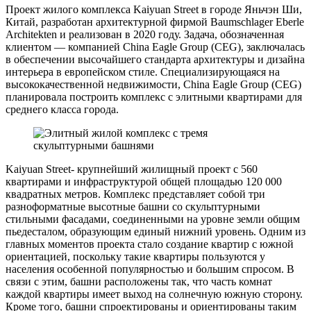
Проект жилого комплекса Kaiyuan Street в городе Яньчэн Ши,
Китай, разработан архитектурной фирмой Baumschlager Eberle
Architekten и реализован в 2020 году. Задача, обозначенная
клиентом — компанией China Eagle Group (CEG), заключалась
в обеспечении высочайшего стандарта архитектуры и дизайна
интерьера в европейском стиле. Специализирующаяся на
высококачественной недвижимости, China Eagle Group (CEG)
планировала построить комплекс с элитными квартирами для
среднего класса города.
Kaiyuan Street- крупнейший жилищный проект с 560
квартирами и инфраструктурой общей площадью 120 000
квадратных метров. Комплекс представляет собой три
разноформатные высотные башни со скульптурными
стильными фасадами, соединенными на уровне земли общим
пьедесталом, образующим единый нижний уровень. Одним из
главных моментов проекта стало создание квартир с южной
ориентацией, поскольку такие квартиры пользуются у
населения особенной популярностью и большим спросом. В
связи с этим, башни расположены так, что часть комнат
каждой квартиры имеет выход на солнечную южную сторону.
Кроме того, башни спроектированы и ориентированы таким