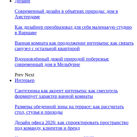
Дизайн
Современный дизайн в объятиях природы: дом в
Амстердаме
Как дизайнер преобразовал для себя маленькую студию
в Варшаве
Ванная комната как продолжение интерьера: как связать
санузел с остальной квартирой
Вдохновлённый дикой природой побережья:
современный дом в Мельбурне
Prev
Next
Интерьер
Сантехника как акцент интерьера: как смеситель
формирует характер ванной комнаты
Размеры обеденной зоны на террасе: как рассчитать
стол, стулья и проходы
Дизайн офиса 2026: как спроектировать пространство
под команду, клиентов и бренд