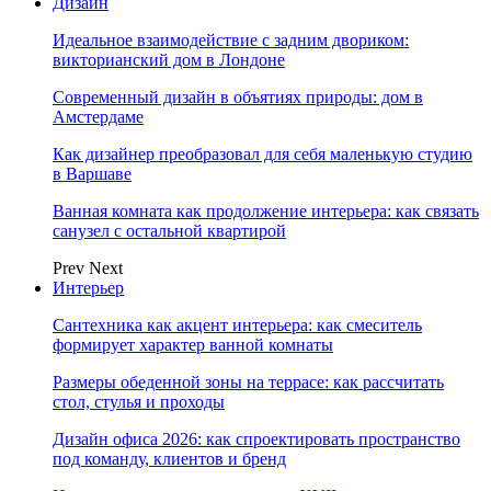
Дизайн
Идеальное взаимодействие с задним двориком:
викторианский дом в Лондоне
Современный дизайн в объятиях природы: дом в
Амстердаме
Как дизайнер преобразовал для себя маленькую студию
в Варшаве
Ванная комната как продолжение интерьера: как связать
санузел с остальной квартирой
Prev
Next
Интерьер
Сантехника как акцент интерьера: как смеситель
формирует характер ванной комнаты
Размеры обеденной зоны на террасе: как рассчитать
стол, стулья и проходы
Дизайн офиса 2026: как спроектировать пространство
под команду, клиентов и бренд