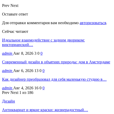
Prev
Next
Оставьте ответ
Для отправки комментария вам необходимо
авторизоваться
.
Сейчас читают
Идеальное взаимодействие с задним двориком:
викторианский…
admin
Авг 8, 2026
3
0
0
Современный дизайн в объятиях природы: дом в Амстердаме
admin
Авг 6, 2026
13
0
0
Как дизайнер преобразовал для себя маленькую студию в…
admin
Авг 4, 2026
16
0
0
Prev
Next
1 из 186
Дизайн
Антиквариат и яркие краски: жизнерадостный…