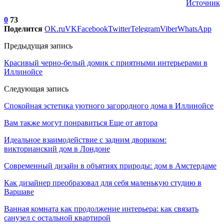
Источник
0
73
Поделится
OK.ru
VK
Facebook
Twitter
Telegram
Viber
WhatsApp
Предыдущая запись
Красивый черно-белый домик с приятными интерьерами в
Иллинойсе
Следующая запись
Спокойная эстетика уютного загородного дома в Иллинойсе
Вам также могут понравиться
Еще от автора
Идеальное взаимодействие с задним двориком:
викторианский дом в Лондоне
Современный дизайн в объятиях природы: дом в Амстердаме
Как дизайнер преобразовал для себя маленькую студию в
Варшаве
Ванная комната как продолжение интерьера: как связать
санузел с остальной квартирой