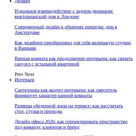
Дизайн
Идеальное взаимодействие с задним двориком:
викторианский дом в Лондоне
Современный дизайн в объятиях природы: дом в
Амстердаме
Как дизайнер преобразовал для себя маленькую студию
в Варшаве
Ванная комната как продолжение интерьера: как связать
санузел с остальной квартирой
Prev
Next
Интерьер
Сантехника как акцент интерьера: как смеситель
формирует характер ванной комнаты
Размеры обеденной зоны на террасе: как рассчитать
стол, стулья и проходы
Дизайн офиса 2026: как спроектировать пространство
под команду, клиентов и бренд