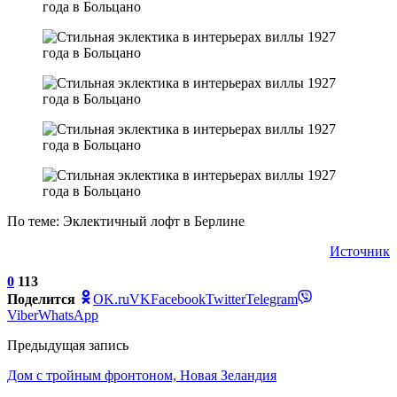
По теме: Эклектичный лофт в Берлине
Источник
0
113
Поделится
OK.ru
VK
Facebook
Twitter
Telegram
Viber
WhatsApp
Предыдущая запись
Дом с тройным фронтоном, Новая Зеландия