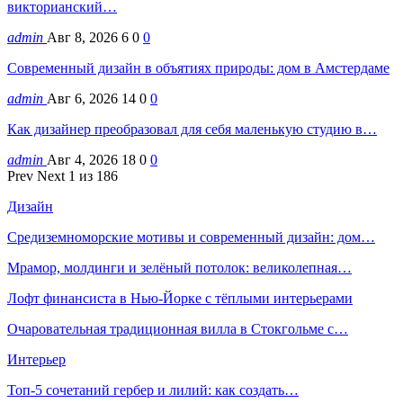
викторианский…
admin
Авг 8, 2026
6
0
0
Современный дизайн в объятиях природы: дом в Амстердаме
admin
Авг 6, 2026
14
0
0
Как дизайнер преобразовал для себя маленькую студию в…
admin
Авг 4, 2026
18
0
0
Prev
Next
1 из 186
Дизайн
Средиземноморские мотивы и современный дизайн: дом…
Мрамор, молдинги и зелёный потолок: великолепная…
Лофт финансиста в Нью-Йорке с тёплыми интерьерами
Очаровательная традиционная вилла в Стокгольме с…
Интерьер
Топ-5 сочетаний гербер и лилий: как создать…