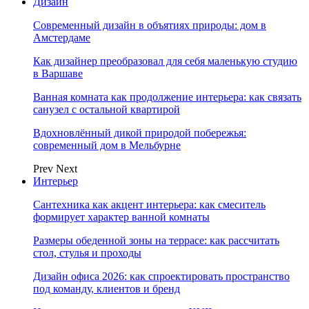
Дизайн
Современный дизайн в объятиях природы: дом в
Амстердаме
Как дизайнер преобразовал для себя маленькую студию
в Варшаве
Ванная комната как продолжение интерьера: как связать
санузел с остальной квартирой
Вдохновлённый дикой природой побережья:
современный дом в Мельбурне
Prev
Next
Интерьер
Сантехника как акцент интерьера: как смеситель
формирует характер ванной комнаты
Размеры обеденной зоны на террасе: как рассчитать
стол, стулья и проходы
Дизайн офиса 2026: как спроектировать пространство
под команду, клиентов и бренд