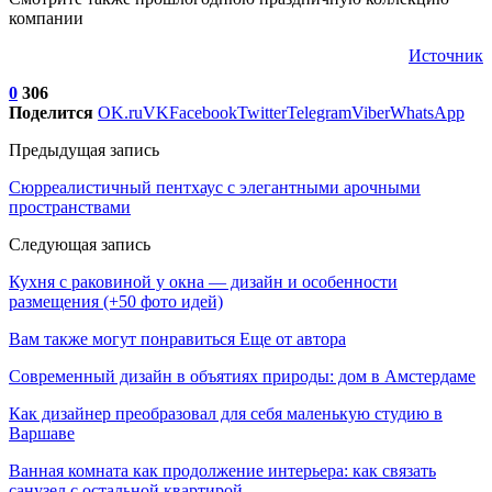
компании
Источник
0
306
Поделится
OK.ru
VK
Facebook
Twitter
Telegram
Viber
WhatsApp
Предыдущая запись
Сюрреалистичный пентхаус с элегантными арочными
пространствами
Следующая запись
Кухня с раковиной у окна — дизайн и особенности
размещения (+50 фото идей)
Вам также могут понравиться
Еще от автора
Современный дизайн в объятиях природы: дом в Амстердаме
Как дизайнер преобразовал для себя маленькую студию в
Варшаве
Ванная комната как продолжение интерьера: как связать
санузел с остальной квартирой