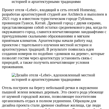
Проект отеля «Lebei», входящий в сеть отелей Homestay,
разработан архитектурной студией aoe Аrchitects и выполнен в
2021 году в известном туристическом городе Гуйлинь,
провинция Гуанси, Китай. Древний город с двумя озерами,
представляющими собой остатки средневекового рва, когда-то
окружавшего город, славится впечатляющими ландшафтами с
причудливыми скальными образованиями и мягким
приятным климатом. Архитекторы начали работу над
проектом с тщательного изучения местной истории и
архитектурных традиций. В результате появилась идея
создания номеров по подобию «домиков на дереве», которые
позволят гостям через архитектуру установить связь с
природой, а также получить впечатляющие условия
проживания.
Отель построен на берегу небольшой речки в окружении
пышной зелени вековых деревьев. Это своего рода убежище
от шумной городской жизни, позволяющее посетителям
организовать отдых в полном уединении. Образцом для
дизайна проекта стали древние свайные жилища, где люди