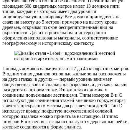
чувствовали себя в полной безопасности. Гостиница общей
площадью 608 квадратных метров имеет 13 домиков пяти
типов, каждый из которых имеет два уровня и
индивидуальную планировку. Все домики приподняты на
сваях на высоту до 5 метров, примерно на высоту кроны
деревьев, открывая из окон беспрепятственный вид на
окрестности. Для их строительства и интерьерного
оформления использованы материалы, соответствующие
географическому и историческому контексту.
Площадь домиков варьируется от 27 до 45 квадратных метров.
В одних типах домиков основные жилые зоны расположены
на двух этажах, в других — первый уровень занимает
общественная зона и спальня для взрослых, а детская спальня
находится на втором этаже. Этажи в таких домиках
соединены подъемными лестницами. Типы номеров B и C
используют для соединения этажей внешнюю горку, которая
является прекрасным местом для развлечения детей. Тип D
использует крышу, покрытую искусственной соломой,
которую издалека можно принять за настоящую. В типах
номеров E в качестве фасада используются деревянные рейки,
которые соединяются в форме эллипса.