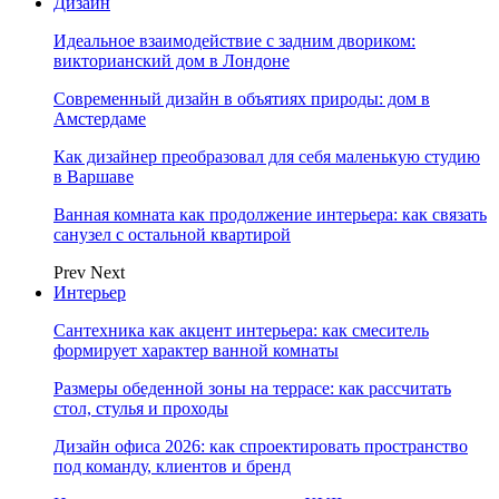
Дизайн
Идеальное взаимодействие с задним двориком:
викторианский дом в Лондоне
Современный дизайн в объятиях природы: дом в
Амстердаме
Как дизайнер преобразовал для себя маленькую студию
в Варшаве
Ванная комната как продолжение интерьера: как связать
санузел с остальной квартирой
Prev
Next
Интерьер
Сантехника как акцент интерьера: как смеситель
формирует характер ванной комнаты
Размеры обеденной зоны на террасе: как рассчитать
стол, стулья и проходы
Дизайн офиса 2026: как спроектировать пространство
под команду, клиентов и бренд