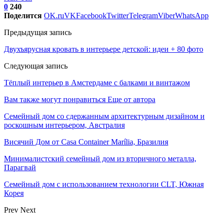
0
240
Поделится
OK.ru
VK
Facebook
Twitter
Telegram
Viber
WhatsApp
Предыдущая запись
Двухъярусная кровать в интерьере детской: идеи + 80 фото
Следующая запись
Тёплый интерьер в Амстердаме с балками и винтажом
Вам также могут понравиться
Еще от автора
Семейный дом со сдержанным архитектурным дизайном и
роскошным интерьером, Австралия
Висячий Дом от Casa Container Marília, Бразилия
Минималистский семейный дом из вторичного металла,
Парагвай
Семейный дом с использованием технологии CLT, Южная
Корея
Prev
Next