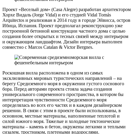
Проект «Веселый дом» (Casa Alegre) разработан архитектором
Хорхе Видаль (Jorge Vidal) и его студией Vidal Tomás
Arquitectos и реализован в 2014 году в городе Эйвисса, остров
Ибица, Испания. Проект предполагал реконструкцию уже
построенной бетонной конструкции частного дома с целью
создания более открытых и тесных связей между интерьером
и окружающим ландшафтом. Дизайн интерьера выполнен
совместно с Marcos Catalan & Victor Bergnes.
Роскошная вилла расположена в одном из самых
эксклюзивных мировых туристических направлений – на
берегу Средиземного моря в окружении густого соснового
бора. Перед авторами проекта стояла задача создания
универсального современного пространства, в котором бы
интерпретация чувственности Средиземного моря
определялась во всех его частях и в каждом дизайнерском
решении. В связи с этим в проекте были использованы, в
основном, местные материалы, наполненные теплотой и
силой южного моря. Тяжелые и холодные тектонические
материалы – камень и бетон, окружены легкими и теплыми
сизалем, тростником, плетеными водорослями.