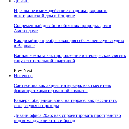
Дизайн
Идеальное взаимодействие с задним двориком:
викторианский дом в Лондоне
Современный дизайн в объятиях природы: дом в
Амстердаме
Как дизайнер преобразовал для себя маленькую студию
в Варшаве
Ванная комната как продолжение интерьера: как связать
санузел с остальной квартирой
Prev
Next
Интерьер
Сантехника как акцент интерьера: как смеситель
формирует характер ванной комнаты
Размеры обеденной зоны на террасе: как рассчитать
стол, стулья и проходы
Дизайн офиса 2026: как спроектировать пространство
под команду, клиентов и бренд