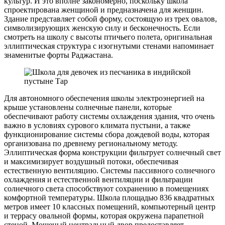
культур. И это вполне закономерно, поскольку школа
спроектирована женщиной и предназначена для женщин.
Здание представляет собой форму, состоящую из трех овалов,
символизирующих женскую силу и бесконечность. Если
смотреть на школу с высоты птичьего полета, оригинальная
эллиптическая структура с изогнутыми стенами напоминает
знаменитые форты Раджастана.
Для автономного обеспечения школы электроэнергией на
крыше установлены солнечные панели, которые
обеспечивают работу системы охлаждения здания, что очень
важно в условиях сурового климата пустыни, а также
функционирование системы сбора дождевой воды, которая
организована по древнему региональному методу.
Эллиптическая форма конструкции фильтрует солнечный свет
и максимизирует воздушный потоки, обеспечивая
естественную вентиляцию. Системы пассивного солнечного
охлаждения и естественной вентиляции и фильтрации
солнечного света способствуют сохранению в помещениях
комфортной температуры. Школа площадью 836 квадратных
метров имеет 10 классных помещений, компьютерный центр
и террасу овальной формы, которая окружена парапетной
стеной. Мощеный центральный двор предоставляет