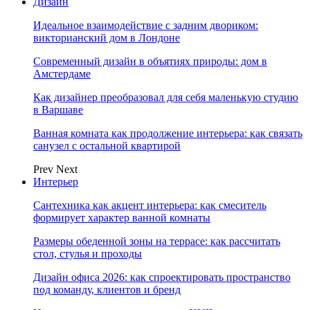
Дизайн
Идеальное взаимодействие с задним двориком:
викторианский дом в Лондоне
Современный дизайн в объятиях природы: дом в
Амстердаме
Как дизайнер преобразовал для себя маленькую студию
в Варшаве
Ванная комната как продолжение интерьера: как связать
санузел с остальной квартирой
Prev
Next
Интерьер
Сантехника как акцент интерьера: как смеситель
формирует характер ванной комнаты
Размеры обеденной зоны на террасе: как рассчитать
стол, стулья и проходы
Дизайн офиса 2026: как спроектировать пространство
под команду, клиентов и бренд