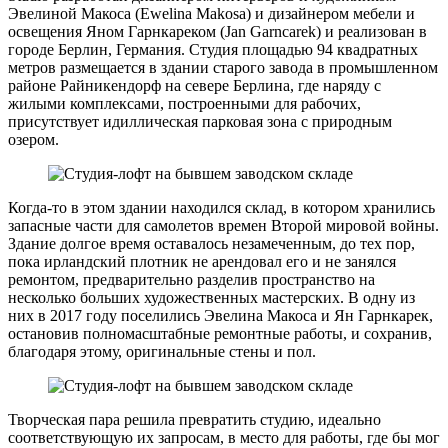
Эвелиной Макоса (Ewelina Makosa) и дизайнером мебели и
освещения Яном Гарнкареком (Jan Garncarek) и реализован в
городе Берлин, Германия. Студия площадью 94 квадратных
метров размещается в здании старого завода в промышленном
районе Райникендорф на севере Берлина, где наряду с
жилыми комплексами, построенными для рабочих,
присутствует идиллическая парковая зона с природным
озером.
Когда-то в этом здании находился склад, в котором хранились
запасные части для самолетов времен Второй мировой войны.
Здание долгое время оставалось незамеченным, до тех пор,
пока ирландский плотник не арендовал его и не занялся
ремонтом, предварительно разделив пространство на
несколько больших художественных мастерских. В одну из
них в 2017 году поселились Эвелина Макоса и Ян Гарнкарек,
остановив полномасштабные ремонтные работы, и сохранив,
благодаря этому, оригинальные стены и пол.
Творческая пара решила превратить студию, идеально
соответствующую их запросам, в место для работы, где бы мог