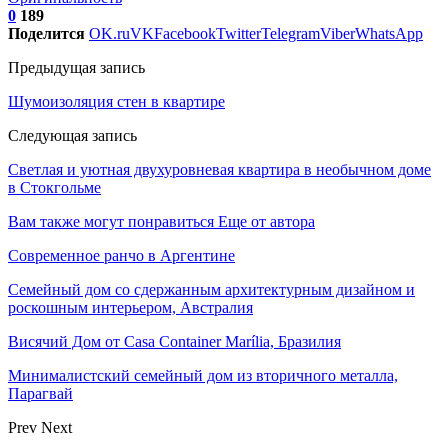
0
189
Поделится
OK.ru
VK
Facebook
Twitter
Telegram
Viber
WhatsApp
Предыдущая запись
Шумоизоляция стен в квартире
Следующая запись
Светлая и уютная двухуровневая квартира в необычном доме
в Стокгольме
Вам также могут понравиться
Еще от автора
Современное ранчо в Аргентине
Семейный дом со сдержанным архитектурным дизайном и
роскошным интерьером, Австралия
Висячий Дом от Casa Container Marília, Бразилия
Минималистский семейный дом из вторичного металла,
Парагвай
Prev
Next