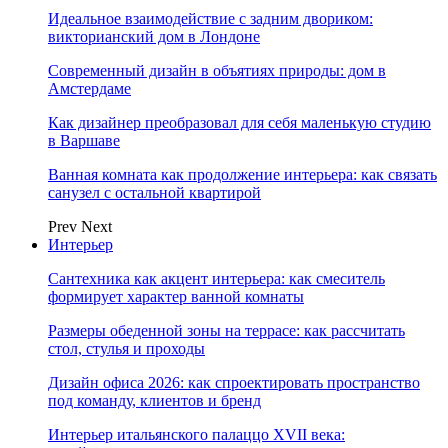
Идеальное взаимодействие с задним двориком:
викторианский дом в Лондоне
Современный дизайн в объятиях природы: дом в
Амстердаме
Как дизайнер преобразовал для себя маленькую студию
в Варшаве
Ванная комната как продолжение интерьера: как связать
санузел с остальной квартирой
Prev
Next
Интерьер
Сантехника как акцент интерьера: как смеситель
формирует характер ванной комнаты
Размеры обеденной зоны на террасе: как рассчитать
стол, стулья и проходы
Дизайн офиса 2026: как спроектировать пространство
под команду, клиентов и бренд
Интерьер итальянского палаццо XVII века: