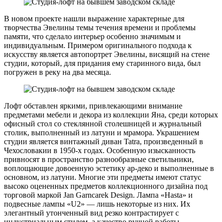
В новом проекте нашли выражение характерные для
творчества Эвелины темы течения времени и проблемы
памяти, что сделало интерьер особенно значимым и
индивидуальным. Примером оригинального подхода к
искусству является автопортрет Эвелины, висящий на стене
студии, который, для придания ему старинного вида, был
погружен в реку на два месяца.
Лофт обставлен яркими, привлекающими внимание
предметами мебели и декора из коллекции Яна, среди которых
офисный стол со стеклянной столешницей и журнальный
столик, выполненный из латуни и мрамора. Украшением
студии является винтажный диван Tatra, произведенный в
Чехословакии в 1950-х годах. Особенную изысканность
привносят в пространство разнообразные светильники,
воплощающие довоенную эстетику ар-деко и выполненные в
основном, из латуни. Многие эти предметы имеют статус
высоко оцененных предметов коллекционного дизайна под
торговой маркой Jan Garncarek Design. Лампа «Hasta» и
подвесные лампы «U2» — лишь некоторые из них. Их
элегантный утонченный вид резко контрастирует с
индустриальным стилем, а качество ручной работы