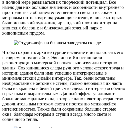
в полной мере развиваться их творческий потенциал. Все
имело для них большое значение: и особенности внутреннего
пространства с обилием естественного света и высоким 5-
метровым потолком; и окружающие соседи, в числе которых
были испанский художник, ирландский плотник и труппа
японских балерин; и близлежащий зеленый парк с
живописным прудом.
Чтобы сохранить архитектурное наследие и использовать его
в современном дизайне, Эвелина и Ян остановили
реконструкцию мастерской и тщательно изучили историю
здания. Сохранившиеся следы ручного человеческого труда и
истории здания были ими успешно интегрированы в
минималистский дизайн интерьера. Так, были оставлены
необработанные бетонные стены, только небольшая их часть
была выкрашена в белый цвет, что сделало интерьер особенно
серьезным и выразительным. Данный эффект усиливают
большие мансардные окна, которые наполняют пространство
дополнительным потоком света с постоянно меняющейся
интенсивностью. Также были сохранены большие старые
окна, благодаря которым в студии всегда много света и
солнечного тепла.