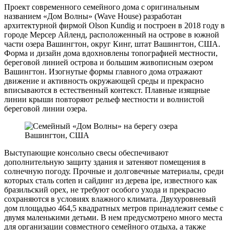
Проект современного семейного дома с оригинальным
названием «Дом Волны» (Wave House) разработан
архитектурной фирмой Olson Kundig и построен в 2018 году в
городе Мерсер Айленд, расположенный на острове в южной
части озера Вашингтон, округ Кинг, штат Вашингтон, США.
Форма и дизайн дома вдохновлены топографией местности,
береговой линией острова и большим живописным озером
Вашингтон. Изогнутые формы главного дома отражают
движение и активность окружающей среды и прекрасно
вписываются в естественный контекст. Плавные изящные
линии крыши повторяют рельеф местности и волнистой
береговой линии озера.
Выступающие консольно свесы обеспечивают
дополнительную защиту здания и затеняют помещения в
солнечную погоду. Прочные и долговечные материалы, среди
которых сталь corten и сайдинг из дерева ipe, известного как
бразильский орех, не требуют особого ухода и прекрасно
сохраняются в условиях влажного климата. Двухуровневый
дом площадью 464,5 квадратных метров принадлежит семье с
двумя маленькими детьми. В нем предусмотрено много места
для организации совместного семейного отдыха, а также