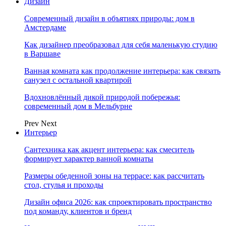
Дизайн
Современный дизайн в объятиях природы: дом в
Амстердаме
Как дизайнер преобразовал для себя маленькую студию
в Варшаве
Ванная комната как продолжение интерьера: как связать
санузел с остальной квартирой
Вдохновлённый дикой природой побережья:
современный дом в Мельбурне
Prev
Next
Интерьер
Сантехника как акцент интерьера: как смеситель
формирует характер ванной комнаты
Размеры обеденной зоны на террасе: как рассчитать
стол, стулья и проходы
Дизайн офиса 2026: как спроектировать пространство
под команду, клиентов и бренд