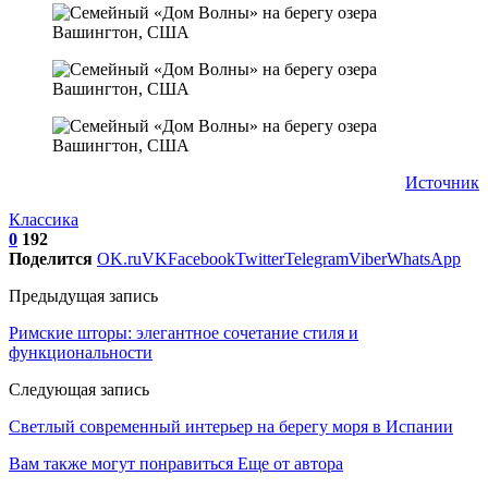
Источник
Классика
0
192
Поделится
OK.ru
VK
Facebook
Twitter
Telegram
Viber
WhatsApp
Предыдущая запись
Римские шторы: элегантное сочетание стиля и
функциональности
Следующая запись
Светлый современный интерьер на берегу моря в Испании
Вам также могут понравиться
Еще от автора