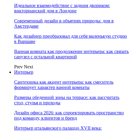
Идеальное взаимодействие с задним двориком:
викторианский дом в Лондоне
Современный дизайн в объятиях природы: дом в
Амстердаме
Как дизайнер преобразовал для себя маленькую студию
в Варшаве
Ванная комната как продолжение интерьера: как связать
санузел с остальной квартирой
Prev
Next
Интерьер
Сантехника как акцент интерьера: как смеситель
формирует характер ванной комнаты
Размеры обеденной зоны на террасе: как рассчитать
стол, стулья и проходы
Дизайн офиса 2026: как спроектировать пространство
под команду, клиентов и бренд
Интерьер итальянского палаццо XVII века: