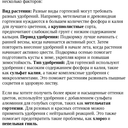
несколько факторов:
Вид растения:
Разные виды гортензий могут требовать
разных удобрений. Например, метельчатая и древовидная
гортензия нуждаются в большем количестве фосфора и калия
для лучшего цветения, а
крупнолистные
сорта,
предпочитают слабокислый грунт с низким содержанием
кальция.
Период удобрения:
Подкормку лучше начинать с
ранней весны, когда начинается активный рост. Затем
повторить внесение удобрений в начале лета, когда растения
начинают активно цвести. Подкормка осенью помогает
подготовить кусты к зиме, укрепляя корни и повышая
зимостойкость.
Тип удобрений:
Для гортензий используют
удобрения с высоким содержанием фосфора и калия, такие
как
сульфат калия
, а также комплексные удобрения с
микроэлементами. Это поможет растениям развивать пышные
соцветия и здоровую листву.
Если вы хотите получить более яркие и насыщенные оттенки
цветов, используйте удобрения с добавлением сульфата
алюминия для голубых сортов, таких как
метельчатая
гортензия
. Для розовых и красных оттенков можно
применить удобрения с нейтральной реакцией. Это также
помогает предотвратить такие проблемы, как
хлороз
и
пепельная гниль
.