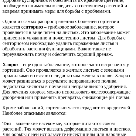
здоровье кустарников и обеспечить их красивое цветение,
необходимо внимательно следить за состоянием растений и
вовремя принимать меры для борьбы с проблемами.
Одной из самых распространенных болезней гортензий
является
септориоз
– грибковое заболевание, которое
проявляется в виде пятен на листьях. Это заболевание может
привести к увяданию и пожелтению листвы. Для борьбы с
септориозом необходимо удалить пораженные листья и
обработать растения фунгицидами. Важно также не
переувлажнять почву и обеспечить хороший дренаж.
Хлороз
– еще одно заболевание, которое часто встречается у
гортензий. Оно проявляется в желтых листьях с зелеными
прожилками и связано с недостатком железа в почве. Хлороз
может развиваться в результате неправильного полива,
недостатка кислоты в почве или неправильного удобрения.
Для лечения хлороза можно использовать железосодержащие
удобрения или применять препараты, снижающие pH почвы.
Кроме заболеваний, гортензии часто страдают от вредителей.
Наиболее опасными являются:
Тля
– маленькие насекомые, которые питаются соком
растений. Тля может вызвать деформацию листьев и цветков.
Для борьбы с ней используйте инсектициды или народные