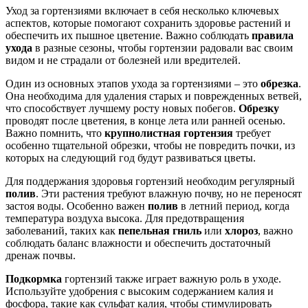
Уход за гортензиями включает в себя несколько ключевых
аспектов, которые помогают сохранить здоровье растений и
обеспечить их пышное цветение. Важно соблюдать
правила
ухода
в разные сезоны, чтобы гортензии радовали вас своим
видом и не страдали от болезней или вредителей.
Один из основных этапов ухода за гортензиями – это
обрезка
.
Она необходима для удаления старых и поврежденных ветвей,
что способствует лучшему росту новых побегов.
Обрезку
проводят после цветения, в конце лета или ранней осенью.
Важно помнить, что
крупнолистная гортензия
требует
особенно тщательной обрезки, чтобы не повредить почки, из
которых на следующий год будут развиваться цветы.
Для поддержания здоровья гортензий необходим регулярный
полив
. Эти растения требуют влажную почву, но не переносят
застоя воды. Особенно важен
полив
в летний период, когда
температура воздуха высока. Для предотвращения
заболеваний, таких как
пепельная гниль
или
хлороз
, важно
соблюдать баланс влажности и обеспечить достаточный
дренаж почвы.
Подкормка
гортензий также играет важную роль в уходе.
Используйте удобрения с высоким содержанием калия и
фосфора, такие как сульфат калия, чтобы стимулировать