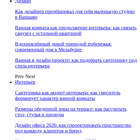
Дизайн
Как дизайнер преобразовал для себя маленькую студию
в Варшаве
Ванная комната как продолжение интерьера: как связать
санузел с остальной квартирой
Вдохновлённый дикой природой побережья:
современный дом в Мельбурне
Ванная в дизайн-проекте: как подобрать сантехнику под
стиль интерьера
Prev
Next
Интерьер
Сантехника как акцент интерьера: как смеситель
формирует характер ванной комнаты
Размеры обеденной зоны на террасе: как рассчитать
стол, стулья и проходы
Дизайн офиса 2026: как спроектировать пространство
под команду, клиентов и бренд