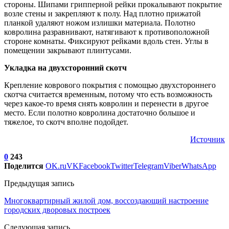
стороны. Шипами грипперной рейки прокалывают покрытие
возле стены и закрепляют к полу. Над плотно прижатой
планкой удаляют ножом излишки материала. Полотно
ковролина разравнивают, натягивают к противоположной
стороне комнаты. Фиксируют рейками вдоль стен. Углы в
помещении закрывают плинтусами.
Укладка на двухсторонний скотч
Крепление коврового покрытия с помощью двухстороннего
скотча считается временным, потому что есть возможность
через какое-то время снять ковролин и перенести в другое
место. Если полотно ковролина достаточно большое и
тяжелое, то скотч вполне подойдет.
Источник
0
243
Поделится
OK.ru
VK
Facebook
Twitter
Telegram
Viber
WhatsApp
Предыдущая запись
Многоквартирный жилой дом, воссоздающий настроение
городских дворовых построек
Следующая запись