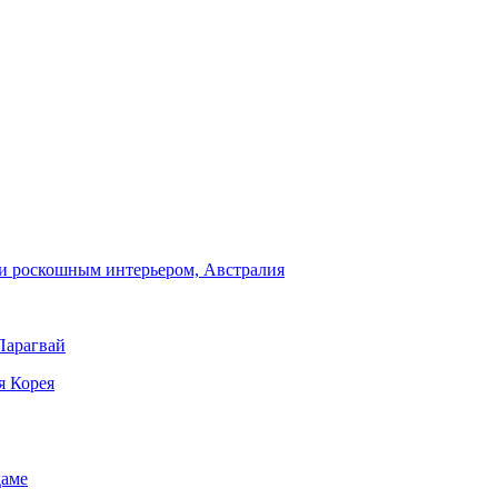
и роскошным интерьером, Австралия
Парагвай
я Корея
даме