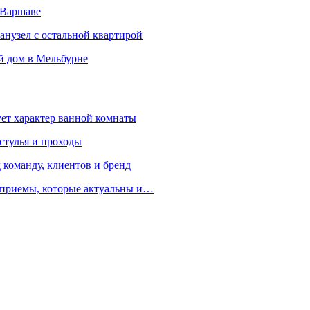
 Варшаве
санузел с остальной квартирой
й дом в Мельбурне
ует характер ванной комнаты
 стулья и проходы
 команду, клиентов и бренд
е приемы, которые актуальны и…