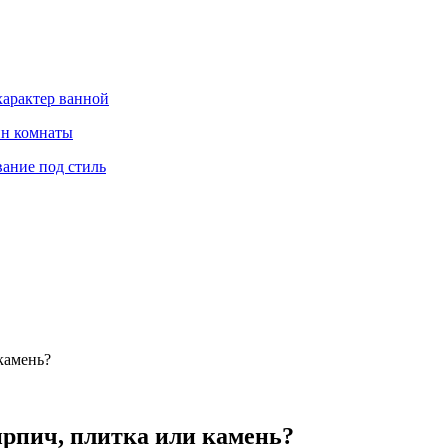
характер ванной
йн комнаты
вание под стиль
камень?
рпич, плитка или камень?