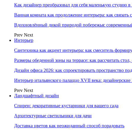
Как дизайнер преобразовал для себя маленькую студию в
Ванная комната как продолжение интерьера: как связать 
Вдохновлённый дикой природой побережья: современны
Prev
Next
Интерьер
Сантехника как акцент интерьера: как смеситель формир
Размеры обеденной зоны на террасе: как рассчитать стол,
Дизайн офиса 2026: как спроектировать пространство под
Интерьер итальянского палаццо XVII века: дизайнерски
Prev
Next
Ландшафтный дизайн
Спиреи: декоративные кустарники для вашего сада
Архитектурные светильники для дачи
Доставка цветов как неожиданный способ порадовать