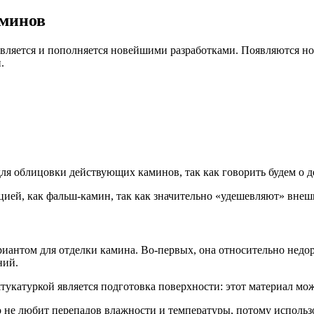
аминов
вляется и пополняется новейшими разработками. Появляются но
.
ля облицовки действующих каминов, так как говорить будем о 
цией, как фальш-камин, так как значительно «удешевляют» внеш
антом для отделки камина. Во-первых, она относительно недор
ний.
катуркой является подготовка поверхности: этот материал мож
о не любит перепадов влажности и температуры, потому использ