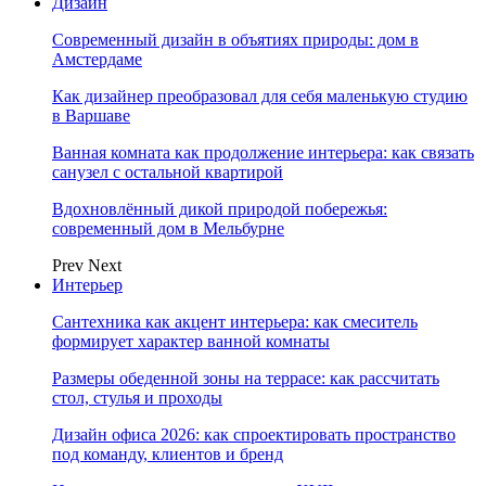
Дизайн
Современный дизайн в объятиях природы: дом в
Амстердаме
Как дизайнер преобразовал для себя маленькую студию
в Варшаве
Ванная комната как продолжение интерьера: как связать
санузел с остальной квартирой
Вдохновлённый дикой природой побережья:
современный дом в Мельбурне
Prev
Next
Интерьер
Сантехника как акцент интерьера: как смеситель
формирует характер ванной комнаты
Размеры обеденной зоны на террасе: как рассчитать
стол, стулья и проходы
Дизайн офиса 2026: как спроектировать пространство
под команду, клиентов и бренд