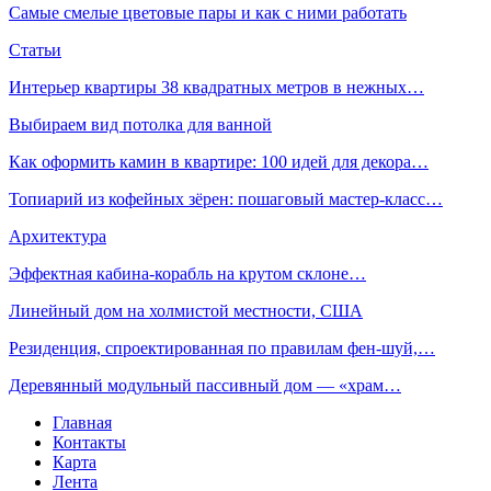
Самые смелые цветовые пары и как с ними работать
Статьи
Интерьер квартиры 38 квадратных метров в нежных…
Выбираем вид потолка для ванной
Как оформить камин в квартире: 100 идей для декора…
Топиарий из кофейных зёрен: пошаговый мастер-класс…
Архитектура
Эффектная кабина-корабль на крутом склоне…
Линейный дом на холмистой местности, США
Резиденция, спроектированная по правилам фен-шуй,…
Деревянный модульный пассивный дом — «храм…
Главная
Контакты
Карта
Лента