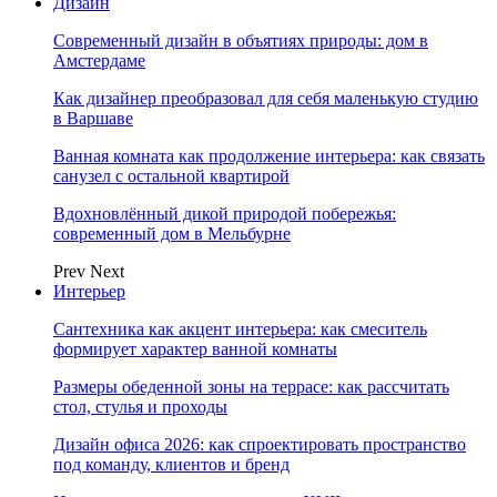
Дизайн
Современный дизайн в объятиях природы: дом в
Амстердаме
Как дизайнер преобразовал для себя маленькую студию
в Варшаве
Ванная комната как продолжение интерьера: как связать
санузел с остальной квартирой
Вдохновлённый дикой природой побережья:
современный дом в Мельбурне
Prev
Next
Интерьер
Сантехника как акцент интерьера: как смеситель
формирует характер ванной комнаты
Размеры обеденной зоны на террасе: как рассчитать
стол, стулья и проходы
Дизайн офиса 2026: как спроектировать пространство
под команду, клиентов и бренд