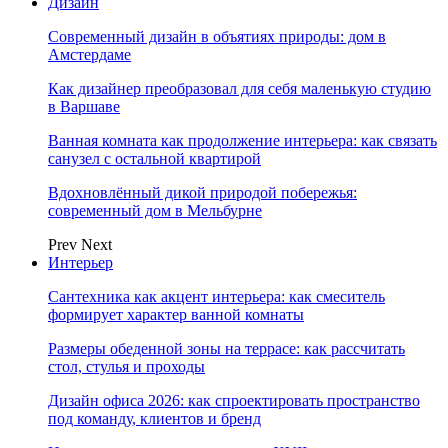
Дизайн
Современный дизайн в объятиях природы: дом в
Амстердаме
Как дизайнер преобразовал для себя маленькую студию
в Варшаве
Ванная комната как продолжение интерьера: как связать
санузел с остальной квартирой
Вдохновлённый дикой природой побережья:
современный дом в Мельбурне
Prev
Next
Интерьер
Сантехника как акцент интерьера: как смеситель
формирует характер ванной комнаты
Размеры обеденной зоны на террасе: как рассчитать
стол, стулья и проходы
Дизайн офиса 2026: как спроектировать пространство
под команду, клиентов и бренд