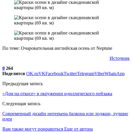
По теме: Очаровательная английская осень от Neptune
Источник
0
264
Поделится
OK.ru
VK
Facebook
Twitter
Telegram
Viber
WhatsApp
Предыдущая запись
«Дом на откосе» в окружении идиллического пейзажа
Следующая запись
Современный дизайн интерьера балкона или лоджии, лучшие
идеи
Вам также могут понравиться
Еще от автора