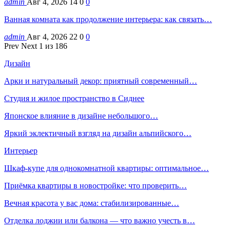
admin
Авг 4, 2026
14
0
0
Ванная комната как продолжение интерьера: как связать…
admin
Авг 4, 2026
22
0
0
Prev
Next
1 из 186
Дизайн
Арки и натуральный декор: приятный современный…
Студия и жилое пространство в Сиднее
Японское влияние в дизайне небольшого…
Яркий эклектичный взгляд на дизайн альпийского…
Интерьер
Шкаф-купе для однокомнатной квартиры: оптимальное…
Приёмка квартиры в новостройке: что проверить…
Вечная красота у вас дома: стабилизированные…
Отделка лоджии или балкона — что важно учесть в…