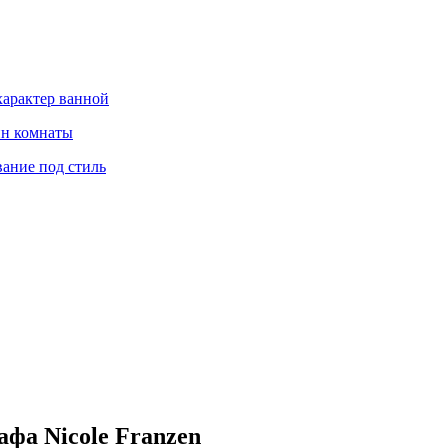
характер ванной
йн комнаты
вание под стиль
фа Nicole Franzen