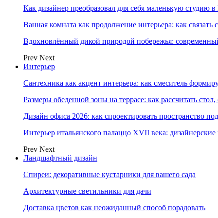
Как дизайнер преобразовал для себя маленькую студию в
Ванная комната как продолжение интерьера: как связать 
Вдохновлённый дикой природой побережья: современны
Prev
Next
Интерьер
Сантехника как акцент интерьера: как смеситель формир
Размеры обеденной зоны на террасе: как рассчитать стол,
Дизайн офиса 2026: как спроектировать пространство под
Интерьер итальянского палаццо XVII века: дизайнерски
Prev
Next
Ландшафтный дизайн
Спиреи: декоративные кустарники для вашего сада
Архитектурные светильники для дачи
Доставка цветов как неожиданный способ порадовать