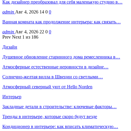
Как дизайнер преобразовал для себя маленькую студию в…
admin
Авг 4, 2026
14
0
0
Ванная комната как продолжение интерьера: как связать…
admin
Авг 4, 2026
22
0
0
Prev
Next
1 из 186
Дизайн
Душевное обновление старинного дома ремесленника в…
Атмосферные естественные неровности в дизайне…
Солнечно-желтая вилла в Швеции со светлыми…
Атмосферный северный уют от Hello Norden
Интерьер
Закладные детали в строительстве: ключевые факторы…
Тренды в интерьере, которые скоро будут везде
Кондиционер в интерьере: как вписать климатическую…