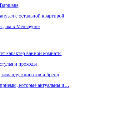
 Варшаве
санузел с остальной квартирой
й дом в Мельбурне
ует характер ванной комнаты
 стулья и проходы
 команду, клиентов и бренд
е приемы, которые актуальны и…