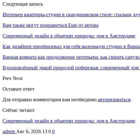
Следующая запись
Интерьер квартиры-студии в скандинавском стиле: спальня, кух
Вам также могут понравиться
Еще от автора
Современный дизайн в объятиях природы: дом в Амстердаме
Как дизайнер преобразовал для себя маленькую студию в Варш
Ванная комната как продолжение интерьера: как связать санузе
Вдохновлённый дикой природой побережья: современный дом
Prev
Next
Оставьте ответ
Для отправки комментария вам необходимо
авторизоваться
.
Сейчас читают
Современный дизайн в объятиях природы: дом в Амстердаме
admin
Авг 6, 2026
13
0
0