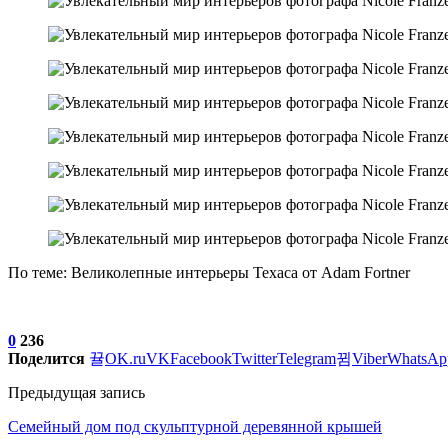
По теме: Великолепные интерьеры Техаса от Adam Fortner
0
236
Поделится
OK.ru
VK
Facebook
Twitter
Telegram
Viber
WhatsAp
Предыдущая запись
Семейный дом под скульптурной деревянной крышей