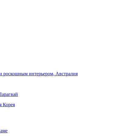
и роскошным интерьером, Австралия
Парагвай
я Корея
даме