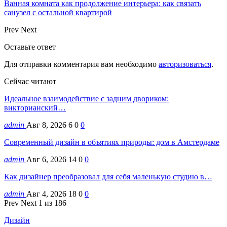
Ванная комната как продолжение интерьера: как связать
санузел с остальной квартирой
Prev
Next
Оставьте ответ
Для отправки комментария вам необходимо
авторизоваться
.
Сейчас читают
Идеальное взаимодействие с задним двориком:
викторианский…
admin
Авг 8, 2026
6
0
0
Современный дизайн в объятиях природы: дом в Амстердаме
admin
Авг 6, 2026
14
0
0
Как дизайнер преобразовал для себя маленькую студию в…
admin
Авг 4, 2026
18
0
0
Prev
Next
1 из 186
Дизайн