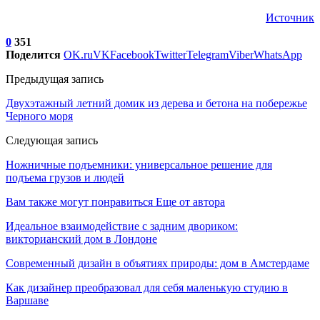
Источник
0
351
Поделится
OK.ru
VK
Facebook
Twitter
Telegram
Viber
WhatsApp
Предыдущая запись
Двухэтажный летний домик из дерева и бетона на побережье
Черного моря
Следующая запись
Ножничные подъемники: универсальное решение для
подъема грузов и людей
Вам также могут понравиться
Еще от автора
Идеальное взаимодействие с задним двориком:
викторианский дом в Лондоне
Современный дизайн в объятиях природы: дом в Амстердаме
Как дизайнер преобразовал для себя маленькую студию в
Варшаве