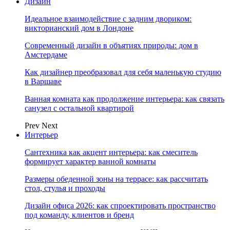
Дизайн
Идеальное взаимодействие с задним двориком:
викторианский дом в Лондоне
Современный дизайн в объятиях природы: дом в
Амстердаме
Как дизайнер преобразовал для себя маленькую студию
в Варшаве
Ванная комната как продолжение интерьера: как связать
санузел с остальной квартирой
Prev
Next
Интерьер
Сантехника как акцент интерьера: как смеситель
формирует характер ванной комнаты
Размеры обеденной зоны на террасе: как рассчитать
стол, стулья и проходы
Дизайн офиса 2026: как спроектировать пространство
под команду, клиентов и бренд