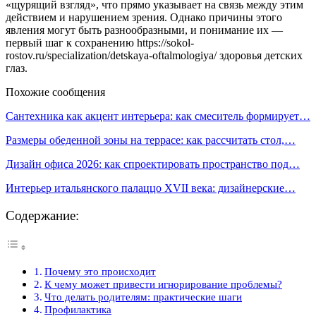
«щурящий взгляд», что прямо указывает на связь между этим
действием и нарушением зрения. Однако причины этого
явления могут быть разнообразными, и понимание их —
первый шаг к сохранению https://sokol-
rostov.ru/specialization/detskaya-oftalmologiya/ здоровья детских
глаз.
Похожие сообщения
Сантехника как акцент интерьера: как смеситель формирует…
Размеры обеденной зоны на террасе: как рассчитать стол,…
Дизайн офиса 2026: как спроектировать пространство под…
Интерьер итальянского палаццо XVII века: дизайнерские…
Содержание:
Почему это происходит
К чему может привести игнорирование проблемы?
Что делать родителям: практические шаги
Профилактика