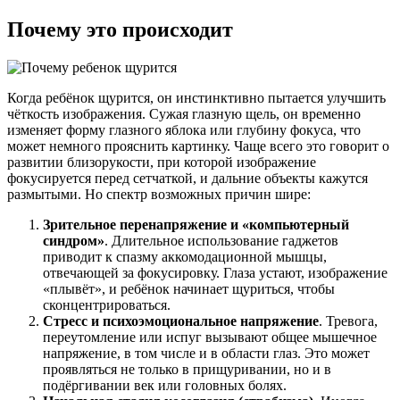
Почему это происходит
Когда ребёнок щурится, он инстинктивно пытается улучшить
чёткость изображения. Сужая глазную щель, он временно
изменяет форму глазного яблока или глубину фокуса, что
может немного прояснить картинку. Чаще всего это говорит о
развитии близорукости, при которой изображение
фокусируется перед сетчаткой, и дальние объекты кажутся
размытыми. Но спектр возможных причин шире:
Зрительное перенапряжение и «компьютерный
синдром»
. Длительное использование гаджетов
приводит к спазму аккомодационной мышцы,
отвечающей за фокусировку. Глаза устают, изображение
«плывёт», и ребёнок начинает щуриться, чтобы
сконцентрироваться.
Стресс и психоэмоциональное напряжение
. Тревога,
переутомление или испуг вызывают общее мышечное
напряжение, в том числе и в области глаз. Это может
проявляться не только в прищуривании, но и в
подёргивании век или головных болях.