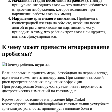
Начальная стадия косоглазия (страбизма)
. Иногда
прищуривание одного глаза — это попытка избавиться
от двоения изображения, которое возникает при
нарушении работы глазных мышц.
Нарушение зрительного внимания
. Проблемы с
концентрацией взгляда на объекте, особенно после
долгой игры с мелькающими картинками, могут
приводить к тому, что ребёнок трет глаза или щурится,
пытаясь сфокусироваться.
К чему может привести игнорирование
проблемы?
Если вовремя не принять меры, безобидная на первый взгляд
привычка может иметь последствия. При миопии высокий
риск прогрессирования нарушения рефракции.
Прогрессирующая близорукость увеличивает вероятность
дистрофических изменений на глазном дне.
Кроме того, постоянное напряжение https://sokol-
rostov.ru/specialization/blefaroplastika/ глазных мышц усугубляет
зрительную усталость, провоцируя головные боли и