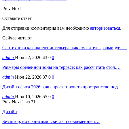
Prev
Next
Оставьте ответ
Для отправки комментария вам необходимо
авторизоваться
.
Сейчас читают
Сантехника как акцент интерьера: как смеситель формирует…
admin
Июл 22, 2026
43
0
0
Размеры обеденной зоны на террасе: как рассчитать стол,…
admin
Июл 22, 2026
37
0
0
Дизайн офиса 2026: как спроектировать пространство под…
admin
Июл 10, 2026
55
0
0
Prev
Next
1 из 71
Дизайн
Без штор, но с книгами: светлый современный…