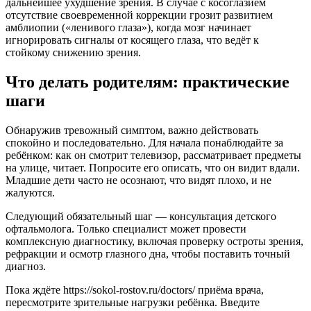
дальнейшее ухудшение зрения. В случае с косоглазием
отсутствие своевременной коррекции грозит развитием
амблиопии («ленивого глаза»), когда мозг начинает
игнорировать сигналы от косящего глаза, что ведёт к
стойкому снижению зрения.
Что делать родителям: практические
шаги
Обнаружив тревожный симптом, важно действовать
спокойно и последовательно. Для начала понаблюдайте за
ребёнком: как он смотрит телевизор, рассматривает предметы
на улице, читает. Попросите его описать, что он видит вдали.
Младшие дети часто не осознают, что видят плохо, и не
жалуются.
Следующий обязательный шаг — консультация детского
офтальмолога. Только специалист может провести
комплексную диагностику, включая проверку остроты зрения,
рефракции и осмотр глазного дна, чтобы поставить точный
диагноз.
Пока ждёте https://sokol-rostov.ru/doctors/ приёма врача,
пересмотрите зрительные нагрузки ребёнка. Введите