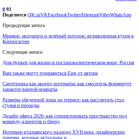
0
93
Поделится
OK.ru
VK
Facebook
Twitter
Telegram
Viber
WhatsApp
Предыдущая запись
Мрамор, молдинги и зелёный потолок: великолепная кухня в
Копенгагене
Следующая запись
Дом-бункер для жизни в постапокалиптическом мире, Россия
Вам также могут понравиться
Еще от автора
Сантехника как акцент интерьера: как смеситель формирует
характер ванной комнаты
Размеры обеденной зоны на террасе: как рассчитать стол,
стулья и проходы
Дизайн офиса 2026: как спроектировать пространство под
команду, клиентов и бренд
Интерьер итальянского палаццо XVII века: дизайнерские
приемы, которые актуальны и…