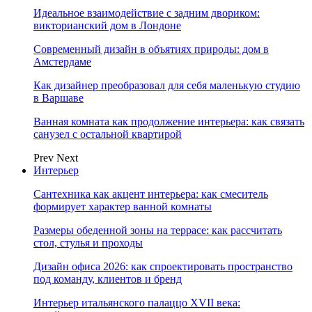
Идеальное взаимодействие с задним двориком:
викторианский дом в Лондоне
Современный дизайн в объятиях природы: дом в
Амстердаме
Как дизайнер преобразовал для себя маленькую студию
в Варшаве
Ванная комната как продолжение интерьера: как связать
санузел с остальной квартирой
Prev
Next
Интерьер
Сантехника как акцент интерьера: как смеситель
формирует характер ванной комнаты
Размеры обеденной зоны на террасе: как рассчитать
стол, стулья и проходы
Дизайн офиса 2026: как спроектировать пространство
под команду, клиентов и бренд
Интерьер итальянского палаццо XVII века: