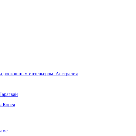
и роскошным интерьером, Австралия
Парагвай
я Корея
даме