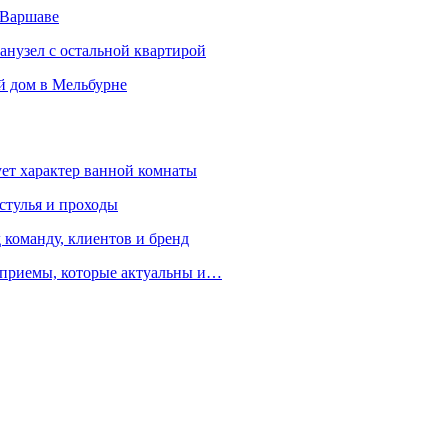
 Варшаве
санузел с остальной квартирой
й дом в Мельбурне
ует характер ванной комнаты
 стулья и проходы
 команду, клиентов и бренд
е приемы, которые актуальны и…