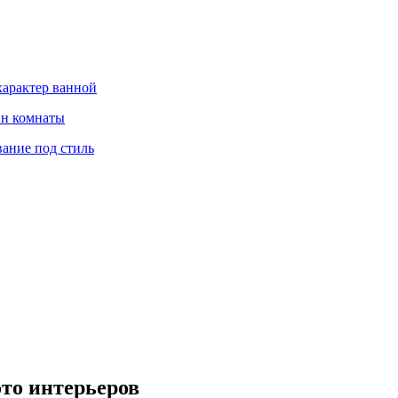
характер ванной
йн комнаты
вание под стиль
ото интерьеров