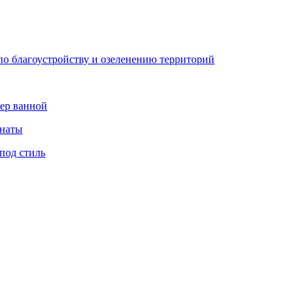
по благоустройству и озеленению территорий
тер ванной
мнаты
под стиль