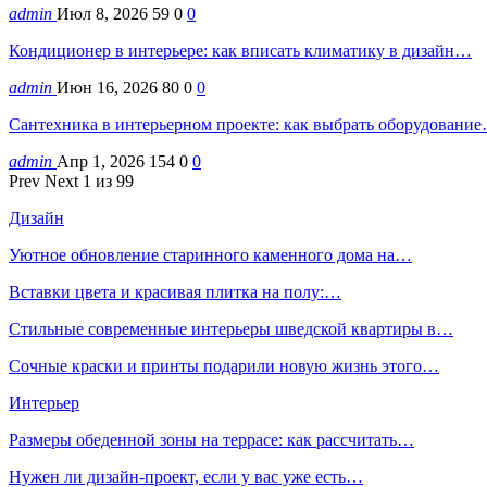
admin
Июл 8, 2026
59
0
0
Кондиционер в интерьере: как вписать климатику в дизайн…
admin
Июн 16, 2026
80
0
0
Сантехника в интерьерном проекте: как выбрать оборудовани
admin
Апр 1, 2026
154
0
0
Prev
Next
1 из 99
Дизайн
Уютное обновление старинного каменного дома на…
Вставки цвета и красивая плитка на полу:…
Стильные современные интерьеры шведской квартиры в…
Сочные краски и принты подарили новую жизнь этого…
Интерьер
Размеры обеденной зоны на террасе: как рассчитать…
Нужен ли дизайн-проект, если у вас уже есть…