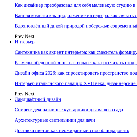
Как дизайнер преобразовал для себя маленькую студию в
Ванная комната как продолжение интерьера: как связать 
Вдохновлённый дикой природой побережья: современны
Prev
Next
Интерьер
Сантехника как акцент интерьера: как смеситель формир
Размеры обеденной зоны на террасе: как рассчитать стол,
Дизайн офиса 2026: как спроектировать пространство под
Интерьер итальянского палаццо XVII века: дизайнерски
Prev
Next
Ландшафтный дизайн
Спиреи: декоративные кустарники для вашего сада
Архитектурные светильники для дачи
Доставка цветов как неожиданный способ порадовать