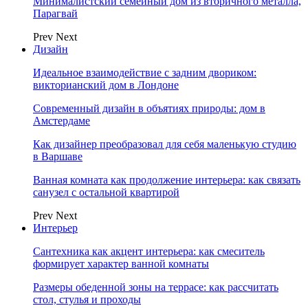
Минималистский семейный дом из вторичного металла,
Парагвай
Prev
Next
Дизайн
Идеальное взаимодействие с задним двориком:
викторианский дом в Лондоне
Современный дизайн в объятиях природы: дом в
Амстердаме
Как дизайнер преобразовал для себя маленькую студию
в Варшаве
Ванная комната как продолжение интерьера: как связать
санузел с остальной квартирой
Prev
Next
Интерьер
Сантехника как акцент интерьера: как смеситель
формирует характер ванной комнаты
Размеры обеденной зоны на террасе: как рассчитать
стол, стулья и проходы