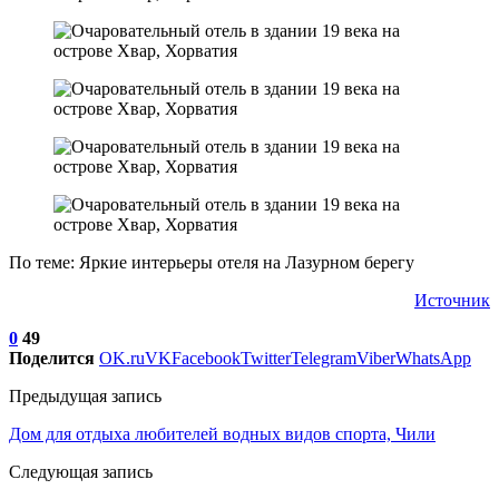
По теме: Яркие интерьеры отеля на Лазурном берегу
Источник
0
49
Поделится
OK.ru
VK
Facebook
Twitter
Telegram
Viber
WhatsApp
Предыдущая запись
Дом для отдыха любителей водных видов спорта, Чили
Следующая запись