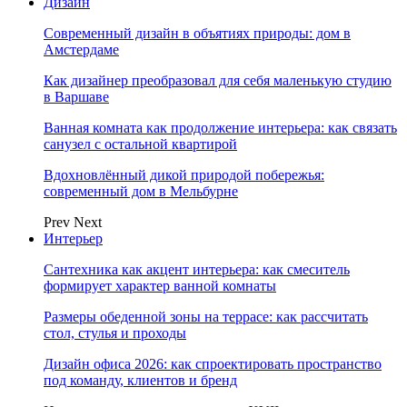
Дизайн
Современный дизайн в объятиях природы: дом в
Амстердаме
Как дизайнер преобразовал для себя маленькую студию
в Варшаве
Ванная комната как продолжение интерьера: как связать
санузел с остальной квартирой
Вдохновлённый дикой природой побережья:
современный дом в Мельбурне
Prev
Next
Интерьер
Сантехника как акцент интерьера: как смеситель
формирует характер ванной комнаты
Размеры обеденной зоны на террасе: как рассчитать
стол, стулья и проходы
Дизайн офиса 2026: как спроектировать пространство
под команду, клиентов и бренд