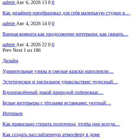
admin
Авг 6, 2026
13
0
0
Как дизайнер преобразовал для себя маленькую студию в…
admin
Авг 4, 2026
14
0
0
Ванная комната как продолжение интерьера: как связать…
admin
Авг 4, 2026
22
0
0
Prev
Next
1 из 186
Дизайн
Удивительные узоры и смелые краски наполнили…
Эстетическое и тактильное удовольствие: чудесный…
Вдохновлённый дикой природой побережья:…
Белые интерьеры с тёплыми вставками: уютный…
Интерьер
Как правильно стирать полотенца, чтобы они всегда…
Как создать расслабленную атмосферу в доме