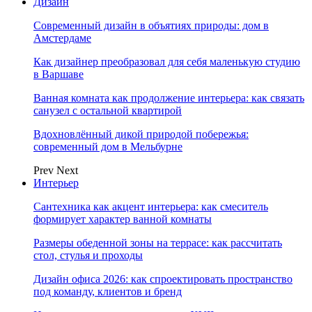
Дизайн
Современный дизайн в объятиях природы: дом в
Амстердаме
Как дизайнер преобразовал для себя маленькую студию
в Варшаве
Ванная комната как продолжение интерьера: как связать
санузел с остальной квартирой
Вдохновлённый дикой природой побережья:
современный дом в Мельбурне
Prev
Next
Интерьер
Сантехника как акцент интерьера: как смеситель
формирует характер ванной комнаты
Размеры обеденной зоны на террасе: как рассчитать
стол, стулья и проходы
Дизайн офиса 2026: как спроектировать пространство
под команду, клиентов и бренд