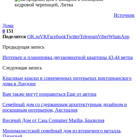
Источник
Дома
0
151
Поделится
OK.ru
VK
Facebook
Twitter
Telegram
Viber
WhatsApp
Предыдущая запись
Интерьер и планировка двухкомнатной квартиры 43-44 метра
Следующая запись
Красивые краски в современных интерьерах викторианского
дома в Лондоне
Вам также могут понравиться
Еще от автора
Семейный дом со сдержанным архитектурным дизайном и
роскошным интерьером, Австралия
Висячий Дом от Casa Container Marília, Бразилия
Минималистский семейный дом из вторичного металла,
Парагвай