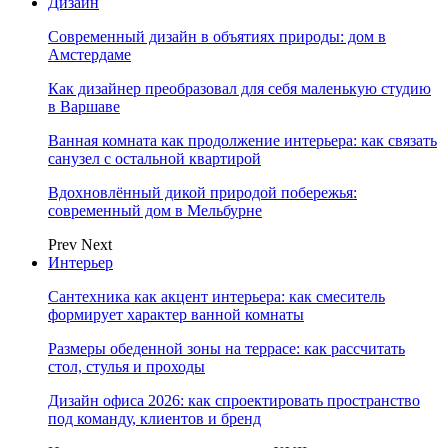
Дизайн
Современный дизайн в объятиях природы: дом в
Амстердаме
Как дизайнер преобразовал для себя маленькую студию
в Варшаве
Ванная комната как продолжение интерьера: как связать
санузел с остальной квартирой
Вдохновлённый дикой природой побережья:
современный дом в Мельбурне
Prev
Next
Интерьер
Сантехника как акцент интерьера: как смеситель
формирует характер ванной комнаты
Размеры обеденной зоны на террасе: как рассчитать
стол, стулья и проходы
Дизайн офиса 2026: как спроектировать пространство
под команду, клиентов и бренд