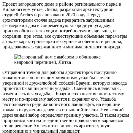
Проект загородного дома в районе регионального парка в
Вильнюсском уезде, Литва, разработан архитектурной
студией Arches и реализован в 2020 году. Перед
архитекторами стояла задача превратить заброшенный
фермерский дом в современную загородную усадьбу,
приспособив ее к текущим потребностям владельцев, и
сохранив, при этом, все существующие объемные параметры,
а также характерные архитектурные особенности региона,
придерживаясь сдержанного и минималистского подхода.
Отправной точкой для работы архитекторов послужило
знакомство с «настоящим хозяином» усадьбы – очень
уверенной и дружелюбной собакой Брауни, которую некогда
приютил бывший хозяин усадьбы. Сменились владельцы,
изменилась вся усадьба, а Брауни сохраняет верность этому
месту и по-прежнему заботится и охраняет его. Усадьба
расположена среди живописного ландшафта, на вершине
холма в окружении деревьев и пышной зелени. Невысокий
деревянный забор определяет границу участка. В таком ярком
природном контексте единственно правильным вариантом
стало решение Arches интегрировать архитектурную
композицию в уникальный ландшафт.