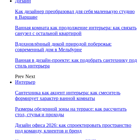
Дизайн
Как дизайнер преобразовал для себя маленькую студию
в Варшаве
Ванная комната как продолжение интерьера: как связать
санузел с остальной квартирой
Вдохновлённый дикой природой побережья:
современный дом в Мельбурне
Ванная в дизайн-проекте: как подобрать сантехнику под
стиль интерьера
Prev
Next
Интерьер
Сантехника как акцент интерьера: как смеситель
формирует характер ванной комнаты
Размеры обеденной зоны на террасе: как рассчитать
стол, стулья и проходы
Дизайн офиса 2026: как спроектировать пространство
под команду, клиентов и бренд