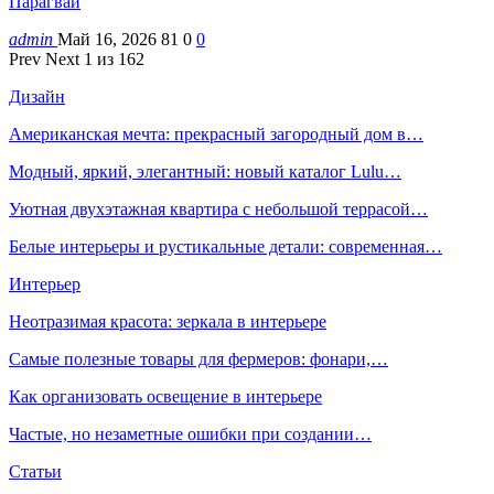
Парагвай
admin
Май 16, 2026
81
0
0
Prev
Next
1 из 162
Дизайн
Американская мечта: прекрасный загородный дом в…
Модный, яркий, элегантный: новый каталог Lulu…
Уютная двухэтажная квартира с небольшой террасой…
Белые интерьеры и рустикальные детали: современная…
Интерьер
Неотразимая красота: зеркала в интерьере
Самые полезные товары для фермеров: фонари,…
Как организовать освещение в интерьере
Частые, но незаметные ошибки при создании…
Статьи