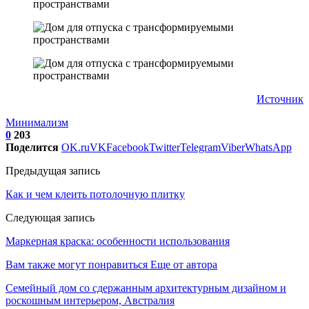
Источник
Минимализм
0
203
Поделится
OK.ru
VK
Facebook
Twitter
Telegram
Viber
WhatsApp
Предыдущая запись
Как и чем клеить потолочную плитку
Следующая запись
Маркерная краска: особенности использования
Вам также могут понравиться
Еще от автора
Семейный дом со сдержанным архитектурным дизайном и
роскошным интерьером, Австралия