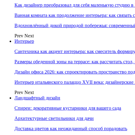
Как дизайнер преобразовал для себя маленькую студию в
Ванная комната как продолжение интерьера: как связать 
Вдохновлённый дикой природой побережья: современны
Prev
Next
Интерьер
Сантехника как акцент интерьера: как смеситель формир
Размеры обеденной зоны на террасе: как рассчитать стол,
Дизайн офиса 2026: как спроектировать пространство под
Интерьер итальянского палаццо XVII века: дизайнерски
Prev
Next
Ландшафтный дизайн
Спиреи: декоративные кустарники для вашего сада
Архитектурные светильники для дачи
Доставка цветов как неожиданный способ порадовать