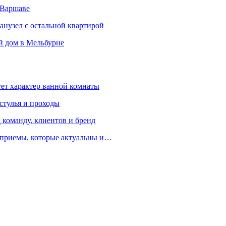
 Варшаве
санузел с остальной квартирой
й дом в Мельбурне
ует характер ванной комнаты
 стулья и проходы
 команду, клиентов и бренд
е приемы, которые актуальны и…