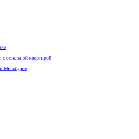
аве
л с остальной квартирой
 в Мельбурне