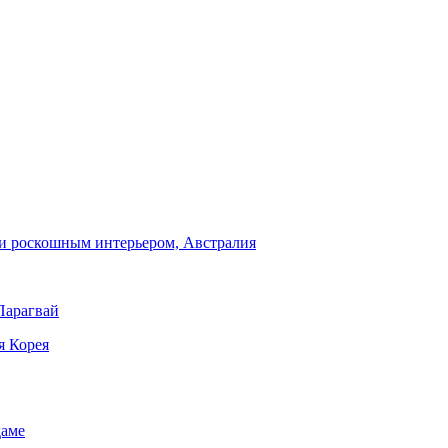
и роскошным интерьером, Австралия
Парагвай
я Корея
даме