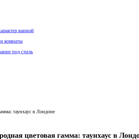
характер ванной
йн комнаты
вание под стиль
амма: таунхаус в Лондоне
родная цветовая гамма: таунхаус в Лонд