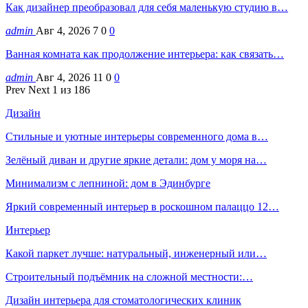
Как дизайнер преобразовал для себя маленькую студию в…
admin
Авг 4, 2026
7
0
0
Ванная комната как продолжение интерьера: как связать…
admin
Авг 4, 2026
11
0
0
Prev
Next
1 из 186
Дизайн
Стильные и уютные интерьеры современного дома в…
Зелёный диван и другие яркие детали: дом у моря на…
Минимализм с лепниной: дом в Эдинбурге
Яркий современный интерьер в роскошном палаццо 12…
Интерьер
Какой паркет лучше: натуральный, инженерный или…
Строительный подъёмник на сложной местности:…
Дизайн интерьера для стоматологических клиник