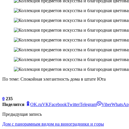
По теме: Спокойная элегантность дома в штате Юта
0
235
Поделится
OK.ru
VK
Facebook
Twitter
Telegram
Viber
WhatsAp
Предыдущая запись
Дом с панорамным видом на виноградники и горы