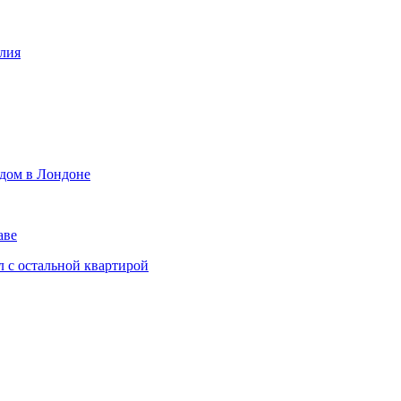
лия
 дом в Лондоне
аве
л с остальной квартирой