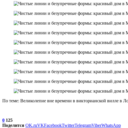
По теме: Великолепие вне времени в викторианской вилле в Л
0
125
Поделится
OK.ru
VK
Facebook
Twitter
Telegram
Viber
WhatsApp