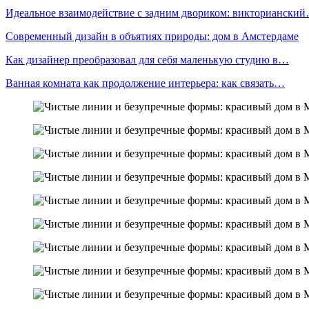
Идеальное взаимодействие с задним двориком: викториански
Современный дизайн в объятиях природы: дом в Амстердаме
Как дизайнер преобразовал для себя маленькую студию в…
Ванная комната как продолжение интерьера: как связать…