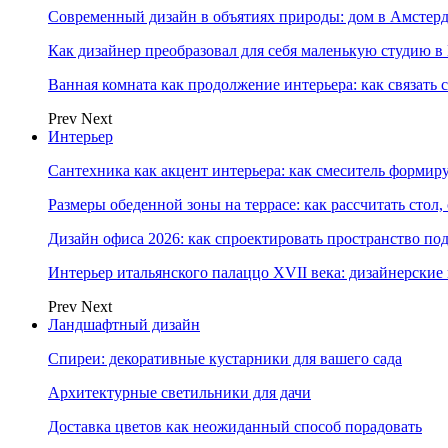
Современный дизайн в объятиях природы: дом в Амстер
Как дизайнер преобразовал для себя маленькую студию в
Ванная комната как продолжение интерьера: как связать 
Prev
Next
Интерьер
Сантехника как акцент интерьера: как смеситель формир
Размеры обеденной зоны на террасе: как рассчитать стол,
Дизайн офиса 2026: как спроектировать пространство под
Интерьер итальянского палаццо XVII века: дизайнерски
Prev
Next
Ландшафтный дизайн
Спиреи: декоративные кустарники для вашего сада
Архитектурные светильники для дачи
Доставка цветов как неожиданный способ порадовать