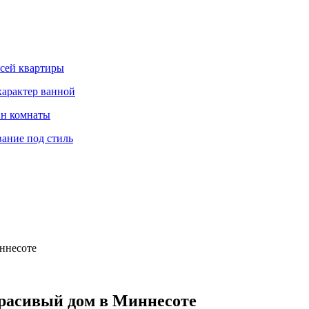
всей квартиры
характер ванной
йн комнаты
вание под стиль
ннесоте
расивый дом в Миннесоте