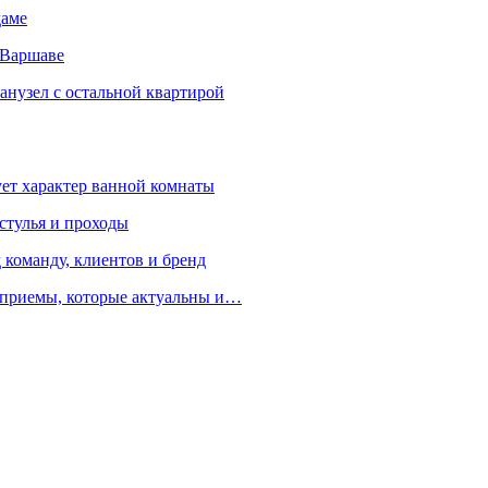
даме
 Варшаве
санузел с остальной квартирой
ует характер ванной комнаты
 стулья и проходы
 команду, клиентов и бренд
е приемы, которые актуальны и…