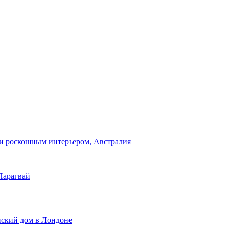
и роскошным интерьером, Австралия
Парагвай
нский дом в Лондоне