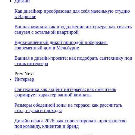
Дизайн
Как дизайнер преобразовал для себя маленькую студию
в Варшаве
Ванная комната как продолжение интерьера: как связать
санузел с остальной квартирой
Вдохновлённый дикой природой побережья:
современный дом в Мельбурне
Ванная в дизайн-проекте: как подобрать сантехнику под
стиль интерьера
Prev
Next
Интерьер
Сантехника как акцент интерьера: как смеситель
формирует характер ванной комнаты
Размеры обеденной зоны на террасе: как рассчитать
стол, стулья и проходы
Дизайн офиса 2026: как спроектировать пространство
под команду, клиентов и бренд