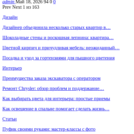
admin
Май 18, 2026
94
0
0
Prev
Next
1 из 163
Дизайн
Дизайнер объединила несколько старых квартир в…
Шоколадные стены и роскошная лепнина: квартира…
Цветной кирпич и причудливая мебель: неожиданный…
Посадка и уход за гортензиями для пышного цветения
Интерьер
Преимущества заказа экскаватора с оператором
Ремонт Chrysler: обзор проблем и поддержание…
Как выбирать цвета для интерьера: простые приемы
Как освещение в спальне помогает сделать жизнь…
Статьи
Пуфик своими руками: мастер-классы с фото