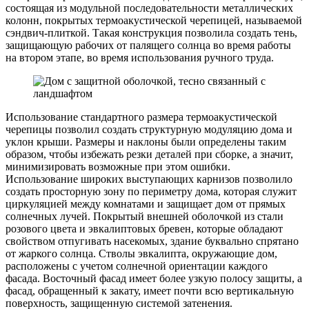
состоящая из модульной последовательности металлических
колонн, покрытых термоакустической черепицей, называемой
сэндвич-плиткой. Такая конструкция позволила создать тень,
защищающую рабочих от палящего солнца во время работы
на втором этапе, во время использования ручного труда.
Использование стандартного размера термоакустической
черепицы позволил создать структурную модуляцию дома и
уклон крыши. Размеры и наклоны были определены таким
образом, чтобы избежать резки деталей при сборке, а значит,
минимизировать возможные при этом ошибки.
Использование широких выступающих карнизов позволило
создать просторную зону по периметру дома, которая служит
циркуляцией между комнатами и защищает дом от прямых
солнечных лучей. Покрытый внешней оболочкой из стали
розового цвета и эвкалиптовых бревен, которые обладают
свойством отпугивать насекомых, здание буквально спрятано
от жаркого солнца. Стволы эвкалипта, окружающие дом,
расположены с учетом солнечной ориентации каждого
фасада. Восточный фасад имеет более узкую полосу защиты, а
фасад, обращенный к закату, имеет почти всю вертикальную
поверхность, защищенную системой затенения.