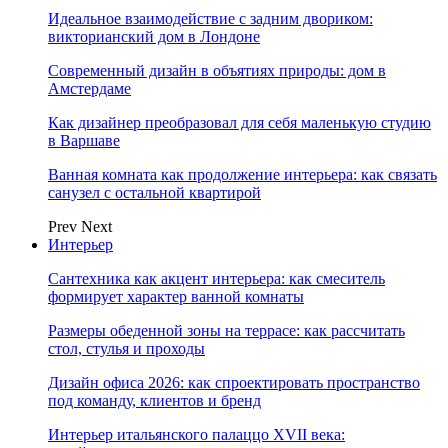
Идеальное взаимодействие с задним двориком:
викторианский дом в Лондоне
Современный дизайн в объятиях природы: дом в
Амстердаме
Как дизайнер преобразовал для себя маленькую студию
в Варшаве
Ванная комната как продолжение интерьера: как связать
санузел с остальной квартирой
Prev
Next
Интерьер
Сантехника как акцент интерьера: как смеситель
формирует характер ванной комнаты
Размеры обеденной зоны на террасе: как рассчитать
стол, стулья и проходы
Дизайн офиса 2026: как спроектировать пространство
под команду, клиентов и бренд
Интерьер итальянского палаццо XVII века: