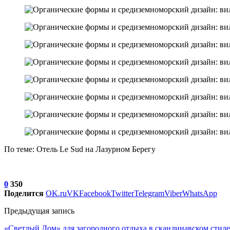
По теме: Отель Le Sud на Лазурном Берегу
0
350
Поделится
OK.ru
VK
Facebook
Twitter
Telegram
Viber
WhatsApp
Предыдущая запись
«Светлый Дом» для загородного отдыха в скандинавском стиле