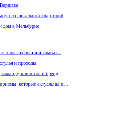
 Варшаве
санузел с остальной квартирой
й дом в Мельбурне
ует характер ванной комнаты
 стулья и проходы
 команду, клиентов и бренд
е приемы, которые актуальны и…