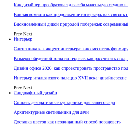
Как дизайнер преобразовал для себя маленькую студию в
Ванная комната как продолжение интерьера: как связать 
Вдохновлённый дикой природой побережья: современны
Prev
Next
Интерьер
Сантехника как акцент интерьера: как смеситель формир
Размеры обеденной зоны на террасе: как рассчитать стол,
Дизайн офиса 2026: как спроектировать пространство под
Интерьер итальянского палаццо XVII века: дизайнерски
Prev
Next
Ландшафтный дизайн
Спиреи: декоративные кустарники для вашего сада
Архитектурные светильники для дачи
Доставка цветов как неожиданный способ порадовать