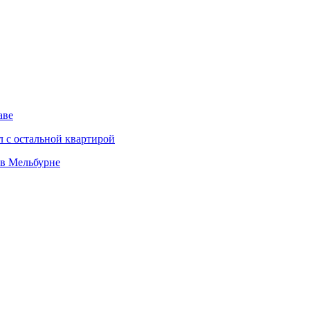
аве
л с остальной квартирой
 в Мельбурне