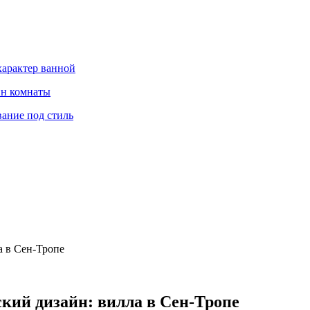
характер ванной
йн комнаты
вание под стиль
а в Сен-Тропе
кий дизайн: вилла в Сен-Тропе