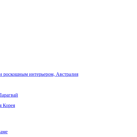
и роскошным интерьером, Австралия
Парагвай
я Корея
даме