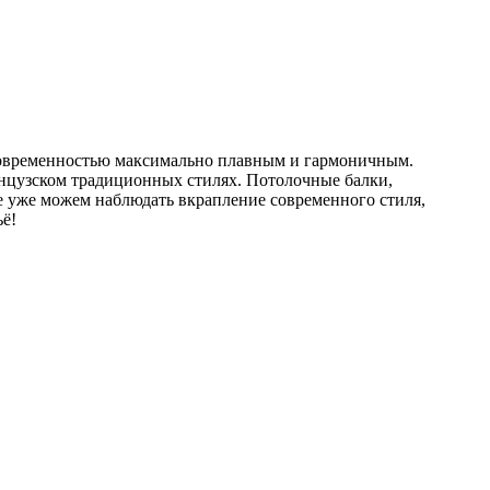
и современностью максимально плавным и гармоничным.
нцузском традиционных стилях. Потолочные балки,
ре уже можем наблюдать вкрапление современного стиля,
ё!