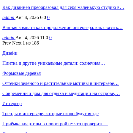
Как дизайнер преобразовал для себя маленькую студию в…
admin
Авг 4, 2026
6
0
0
Ванная комната как продолжение интерьера: как связать…
admin
Авг 4, 2026
11
0
0
Prev
Next
1 из 186
Дизайн
Плитка и другие уникальные детали: солнечная…
Формовые деревья
Оттенки зелёного и растительные мотивы в интерьере…
Современный дом для отдыха и медитаций на острове,…
Интерьер
Тренды в интерьере, которые скоро будут везде
Приёмка квартиры в новостройке: что проверить…