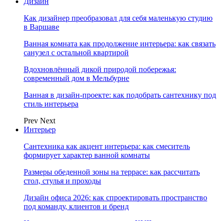
Дизайн
Как дизайнер преобразовал для себя маленькую студию
в Варшаве
Ванная комната как продолжение интерьера: как связать
санузел с остальной квартирой
Вдохновлённый дикой природой побережья:
современный дом в Мельбурне
Ванная в дизайн-проекте: как подобрать сантехнику под
стиль интерьера
Prev
Next
Интерьер
Сантехника как акцент интерьера: как смеситель
формирует характер ванной комнаты
Размеры обеденной зоны на террасе: как рассчитать
стол, стулья и проходы
Дизайн офиса 2026: как спроектировать пространство
под команду, клиентов и бренд