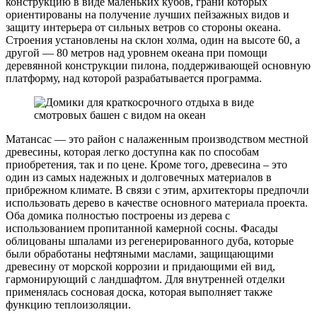
конструкцию в виде маленьких кубов, грани которых
ориентированы на получение лучших пейзажных видов и
защиту интерьера от сильных ветров со стороны океана.
Строения установлены на склон холма, один на высоте 60, а
другой — 80 метров над уровнем океана при помощи
деревянной конструкции пилона, поддерживающей основную
платформу, над которой разрабатывается программа.
Матансас — это район с налаженным производством местной
древесины, которая легко доступна как по способам
приобретения, так и по цене. Кроме того, древесина – это
один из самых надежных и долговечных материалов в
прибрежном климате. В связи с этим, архитекторы предпочли
использовать дерево в качестве основного материала проекта.
Оба домика полностью построены из дерева с
использованием пропитанной камерной сосны. Фасады
облицованы шпалами из регенерированного дуба, которые
были обработаны нефтяными маслами, защищающими
древесину от морской коррозии и придающими ей вид,
гармонирующий с ландшафтом. Для внутренней отделки
применялась сосновая доска, которая выполняет также
функцию теплоизоляции.