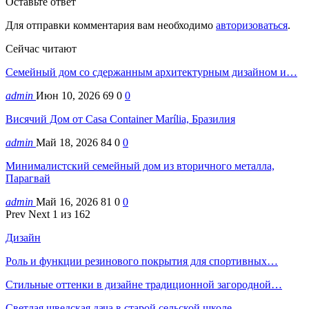
Оставьте ответ
Для отправки комментария вам необходимо
авторизоваться
.
Сейчас читают
Семейный дом со сдержанным архитектурным дизайном и…
admin
Июн 10, 2026
69
0
0
Висячий Дом от Casa Container Marília, Бразилия
admin
Май 18, 2026
84
0
0
Минималистский семейный дом из вторичного металла,
Парагвай
admin
Май 16, 2026
81
0
0
Prev
Next
1 из 162
Дизайн
Роль и функции резинового покрытия для спортивных…
Стильные оттенки в дизайне традиционной загородной…
Светлая шведская дача в старой сельской школе…