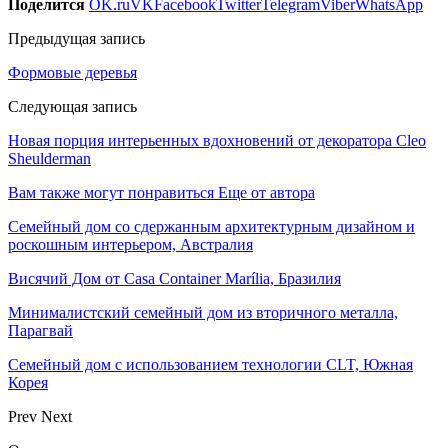
Поделится
OK.ru
VK
Facebook
Twitter
Telegram
Viber
WhatsApp
Предыдущая запись
Формовые деревья
Следующая запись
Новая порция интерьенных вдохновений от декоратора Cleo
Sheulderman
Вам также могут понравиться
Еще от автора
Семейный дом со сдержанным архитектурным дизайном и
роскошным интерьером, Австралия
Висячий Дом от Casa Container Marília, Бразилия
Минималистский семейный дом из вторичного металла,
Парагвай
Семейный дом с использованием технологии CLT, Южная
Корея
Prev
Next