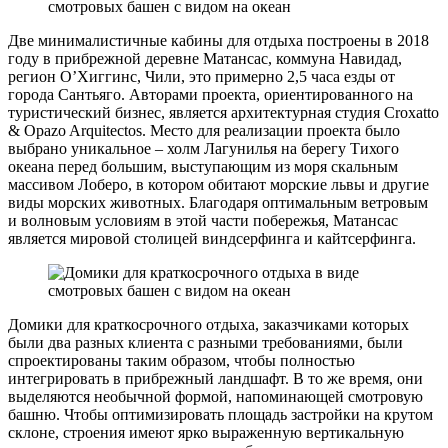
Две минималистичные кабины для отдыха построены в 2018
году в прибрежной деревне Матансас, коммуна Навидад,
регион О’Хиггинс, Чили, это примерно 2,5 часа езды от
города Сантьяго. Авторами проекта, ориентированного на
туристический бизнес, является архитектурная студия Croxatto
& Opazo Arquitectos. Место для реализации проекта было
выбрано уникальное – холм Лагунилья на берегу Тихого
океана перед большим, выступающим из моря скальным
массивом Лоберо, в котором обитают морские львы и другие
виды морских животных. Благодаря оптимальным ветровым
и волновым условиям в этой части побережья, Матансас
является мировой столицей виндсерфинга и кайтсерфинга.
Домики для краткосрочного отдыха, заказчиками которых
были два разных клиента с разными требованиями, были
спроектированы таким образом, чтобы полностью
интегрировать в прибрежный ландшафт. В то же время, они
выделяются необычной формой, напоминающей смотровую
башню. Чтобы оптимизировать площадь застройки на крутом
склоне, строения имеют ярко выраженную вертикальную