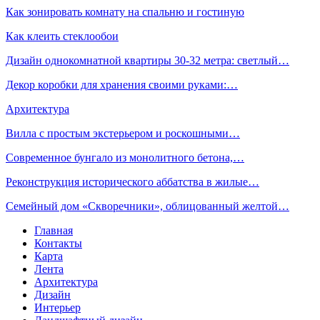
Как зонировать комнату на спальню и гостиную
Как клеить стеклообои
Дизайн однокомнатной квартиры 30-32 метра: светлый…
Декор коробки для хранения своими руками:…
Архитектура
Вилла с простым экстерьером и роскошными…
Современное бунгало из монолитного бетона,…
Реконструкция исторического аббатства в жилые…
Семейный дом «Скворечники», облицованный желтой…
Главная
Контакты
Карта
Лента
Архитектура
Дизайн
Интерьер