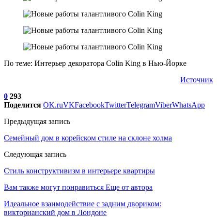
По теме: Интерьер декоратора Colin King в Нью-Йорке
Источник
0
293
Поделится
OK.ru
VK
Facebook
Twitter
Telegram
Viber
WhatsApp
Предыдущая запись
Семейный дом в корейском стиле на склоне холма
Следующая запись
Стиль конструктивизм в интерьере квартиры
Вам также могут понравиться
Еще от автора
Идеальное взаимодействие с задним двориком:
викторианский дом в Лондоне