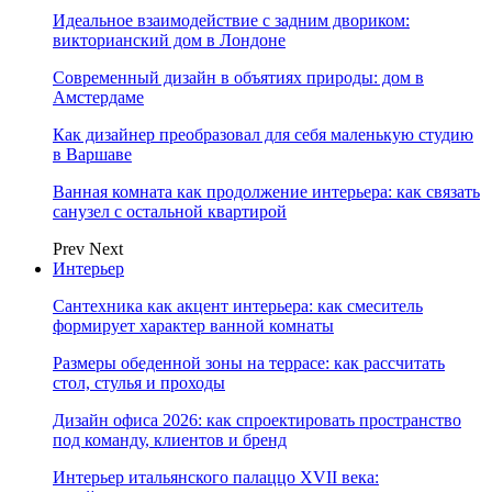
Идеальное взаимодействие с задним двориком:
викторианский дом в Лондоне
Современный дизайн в объятиях природы: дом в
Амстердаме
Как дизайнер преобразовал для себя маленькую студию
в Варшаве
Ванная комната как продолжение интерьера: как связать
санузел с остальной квартирой
Prev
Next
Интерьер
Сантехника как акцент интерьера: как смеситель
формирует характер ванной комнаты
Размеры обеденной зоны на террасе: как рассчитать
стол, стулья и проходы
Дизайн офиса 2026: как спроектировать пространство
под команду, клиентов и бренд
Интерьер итальянского палаццо XVII века: